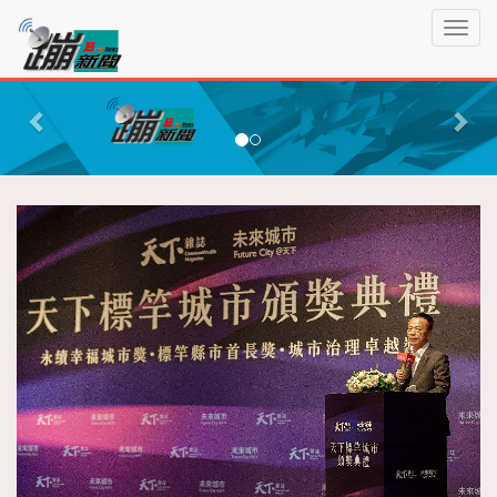
蹦
T
新
o
聞
g
P
N
g
r
e
l
e
x
e
n
v
t
a
i
v
o
i
g
u
a
s
t
i
o
n