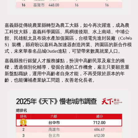
嘉義縣從傳統農業縣轉型為農工大縣，如今再次躍進，成為農
工科技大縣，嘉義科學園區、馬稠後後期、水上南靖、中埔公
館、民雄航太及布袋水產加值園區，台積電先進封裝廠（CoWo
S）裝機，縣府盼以嘉科為加速器創造跨業、跨園區的新合作模
式，未來華泰名品城Outlet進駐，可望帶來數萬就業人口。
嘉義縣推行銀髮人才服務據點，扮演中高齡民眾及雇主的橋
樑，透過個別化輔導，發掘合適的工作機會，雇主只要願意重
新盤點職缺，運用中高齡者自身才能，不再受限於原本的年
齡，也能彌補產業缺工問題，友善老化長者。