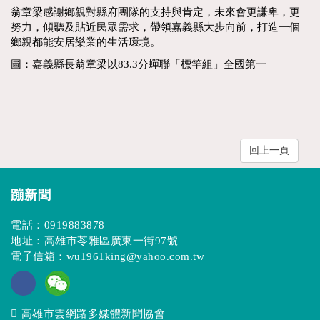
翁章梁感謝鄉親對縣府團隊的支持與肯定，未來會更謙卑，更
努力，傾聽及貼近民眾需求，帶領嘉義縣大步向前，打造一個
鄉親都能安居樂業的生活環境。
圖：嘉義縣長翁章梁以83.3分蟬聯「標竿組」全國第一
回上一頁
蹦新聞
電話：
0919883878
地址：高雄市苓雅區廣東一街97號
電子信箱：
wu1961king@yahoo.com.tw
高雄市雲網路多媒體新聞協會