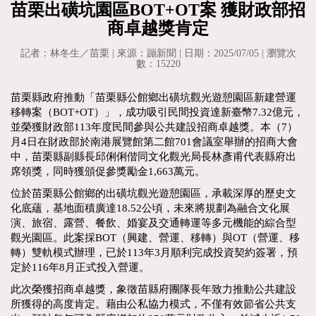
苗栗出磺坑園區BOT+OT案 獲財政部招
商卓越獎肯定
記者：林冬生／苗栗 | 來源：蹦新聞 | 日期：2025/07/05 | 瀏覽次
數：15220
苗栗縣政府推動「苗栗縣公館鄉出磺坑觀光遊憩園區新建營運
移轉案（BOT+OT）」，成功吸引民間投資達新臺幣7.32億元，
並榮獲財政部113年度民間參與公共建設招商卓越獎。本（7）
月4日在財政部於南港展覽館第二館701會議室舉辦的招商大會
中，苗栗縣副縣長邱俐俐偕同文化觀光局長林彥甫代表縣府出
席領獎，同時獲頒促參獎勵金1,663萬元。
位於苗栗縣公館鄉的出磺坑觀光遊憩園區，承載深厚的歷史文
化底蘊，基地面積廣達18.52公頃，未來將規劃為融合文化展
演、旅宿、露營、餐飲、婚宴及交通轉運等多元機能的綜合型
觀光園區。此案採BOT（興建、營運、移轉）與OT（營運、移
轉）雙軌模式辦理，已於113年3月順利完成投資契約簽署，預
定於116年8月正式投入營運。
此次榮獲招商卓越獎，象徵苗縣府團隊長年致力推動公共建設
所獲得的高度肯定。藉由公私協力模式，不僅有效節省公共支