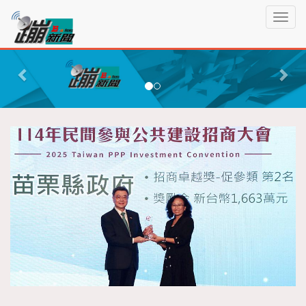
蹦
T
新
o
聞
g
P
N
g
r
e
l
e
x
e
n
v
t
a
i
v
o
i
g
u
a
s
t
i
o
n