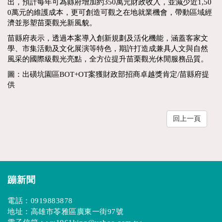
出，預計每年可為縣府增加約350萬元財政收入，並減少近1,50
0萬元的維護成本，更可創造可觀之在地就業機會，帶動區域經
濟並形塑苗栗觀光新風貌。
苗縣府表示，透過本案導入創新規劃及活化機能，涵蓋客家文
學、市集活動及文化展演等特色，期許打造成兼具人文與自然
風采的國際級觀光亮點，全方位提升苗栗觀光休閒服務品質。
圖：出磺坑園區BOT+OT案獲財政部招商卓越獎肯定/苗縣府提
供
回上一頁
蹦新聞
電話：
0919883878
地址：高雄市苓雅區廣東一街97號