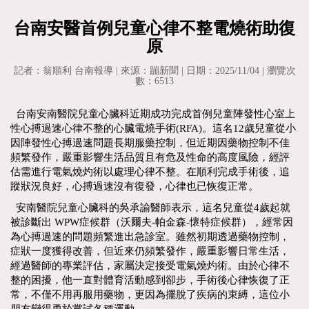
台南安醫首例兒童心律不整電燒術助復
原
記者：翁順利 台南報導 | 來源：蹦新聞 | 日期：2025/11/04 | 瀏覽次
數：6513
台南安南醫院兒童心臟科近期成功完成首例兒童陣發性心室上
性心搏過速心律不整的心臟電燒手術(RFA)。這名12歲兒童從小
因陣發性心搏過速問題長期服藥控制，但近期因藥物控制不佳
頻繁發作，嚴重影響生活品質且有危及性命的高度風險，經評
估需進行電氣燒灼術以處理心律不整。在順利完成手術後，追
蹤狀況良好，心搏過速沒有復發，心律也已恢復正常。
安南醫院兒童心臟科的吳承諭醫師表示，這名兒童從4歲起就
被診斷出 WPW症候群（沃爾夫-帕金森-懷特症候群），經常因
為心搏過速的問題頻繁進出急診室。雖然初期透過藥物控制，
症狀一度獲得改善，但近來仍頻繁發作，嚴重影響日常生活，
經過醫師的專業評估，家屬決定接受電氣燒灼術。由於心律不
整的困擾，他一直對體育活動感到卻步，手術後心律恢復了正
常，不僅不用再服用藥物，更因為擺脫了疾病的束縛，這位小