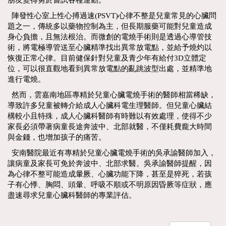
朋友變得勇於嘗試各種運動。
陣發性心室上性心搏過速(PSVT)心律不整是兒童常見的心臟問
題之一，傳統多以藥物控制為主，但長期服藥可能對兒童造成
身心負擔，且無法根治。而微創的電燒手術則是透過心導管技
術，將電極導管送至心臟精準找出異常放電點，並給予燒灼以
恢復正常心律。目前健保針對兒童及青少年有給付3D立體定
位，可以很直觀地看到異常放電點的亂跳波型出處，並精準地
進行電燒。
然而，雲嘉南地區專精於兒童心臟電燒手術的醫師相當稀缺，
導致許多兒童被轉介給成人心臟科電生理醫師。但兒童心臟結
構較小且特殊，成人心臟科醫師有時難以有效處理，使得不少
家長必須帶著病童長途奔波中、北部就醫，不僅耗費龐大時間
與金錢，也增加孩子的痛苦。
安南醫院最近有專精於兒童心臟電燒手術的吳承諭醫師加入，
讓病童及家長可免於奔波中、北部求醫。吳承諭醫師提醒，因
為心律不整可能造成暈厥、心臟功能下降，甚至是猝死，若孩
子有心悸、胸悶、頭暈、呼吸不順或不明原因昏厥等症狀，應
盡速尋求兒童心臟科醫師的專業評估。