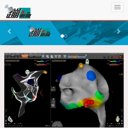
蹦
T
新
o
聞
g
P
N
g
r
e
l
e
x
e
n
v
t
a
i
v
o
i
g
u
a
s
t
i
o
n