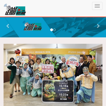
蹦
T
新
o
聞
g
P
N
g
r
e
l
e
x
e
n
v
t
a
i
v
o
i
g
u
a
s
t
i
o
n