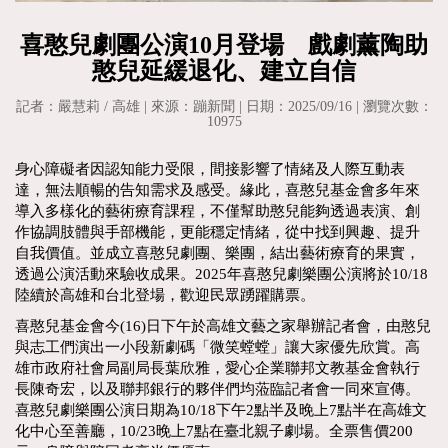
喜憨兒劇團公演10月登場 戲劇薰陶助
憨兒延緩退化、建立自信
記者：嚴慧莉 / 高雄 | 來源：蹦新聞 | 日期：2025/09/16 | 瀏覽次數：
10975
身心障礙者因認知能力受限，間接影響了情緒及人際互動表
達，無法順暢的告知需求及感受。緣此，喜憨兒基金會多年來
導入多樣化的藝術療育課程，不僅幫助憨兒能夠透過表演、創
作協調肢體與手部機能，更能穩定情緒，從中找到興趣、提升
自我價值。並成立喜憨兒劇團、樂團，結出藝術療育的果實，
透過公演活動來驗收成果。2025年喜憨兒劇樂團公演將於10/18
陸續於高雄和台北登場，歡迎民眾踴躍購票。
喜憨兒基金會今(16)日下午於高雄文藝之家舉辦記者會，由憨兒
與志工們演出一小段新劇碼「微笑螳螳」讓大家優先欣賞。高
雄市政府社會局副局長葉欣雅，愛心企業聯邦文教基金會執行
長陳奇宏，以及聯邦銀行的夥伴們均蒞臨記者會一同來宣傳。
喜憨兒劇樂團公演日期為10/18下午2點半及晚上7點半在高雄文
化中心至善廳，10/23晚上7點在臺北親子劇場。全票售價200