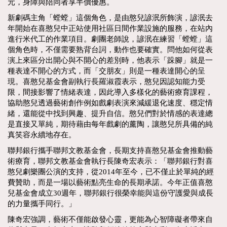
元，身障與陪同者享半價優惠。
新劇碼主角「螳螳」這個角色，是由憨兒諺泯所飾演，諺泯去
年開始在喜憨兒中正站使用社區日間作業設施的服務，在站內
進行米代工的作業項目。劇團老師說，諺泯在練習「螳螳」這
個角色時，不僅需要熟背台詞，動作也要確實。問他如何從表
演上來區分出開心與不開心的差別時，他表示「跺腳」就是一
種表達不開心的方式，而「交朋友」則是一種表達開心的呈
現。喜憨兒基金會副執行長羅淑霞表示，憨兒因認知能力受
限，間接影響了情緒表達，因此導入多樣化的藝術療育課程，
協助憨兒透過藝術創作例如戲劇表演來減緩退化速度、穩定情
緒，還能從中找到興趣、提升自信。憨兒們對於情感的表達總
是直接又單純，期待藉由每年戲劇的薰陶，讓憨兒所具備的純
真笑容永續地存在。
聯邦銀行攜手聯邦文教基金會，長期支持喜憨兒基金會推動藝
術療育，聯邦文教基金會執行長陳奇宏表示：「聯邦銀行對喜
憨兒劇樂團公演的支持，從2014年至今，已不僅止於單純的經
費贊助，而是一場以藝術點亮生命的長期承諾。今年正值喜憨
兒基金會成立30週年，聯邦銀行很榮幸能與這份守護愛與成長
的力量攜手同行。」
陳奇宏強調，藝術不僅能啟發心靈，更能為心智障礙者帶來自