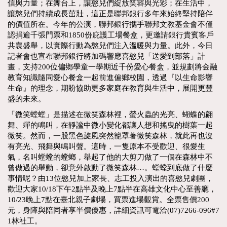
信與力量；在舞台上，讓憨兒們綻放笑容與光彩；在生活中，
讓憨兒們持續成長茁壯，這正是聯邦銀行多年來始終堅持陪伴
的價值所在。今年的公演，聯邦銀行攜手聯邦文教基金會不僅
認捐逾千張門票和1850份庇護工場餐盒，更邀請銀行貴賓客戶
共襄盛舉，以實際行動為憨兒們注入溫暖與力量。此外，今日
記者會也宣布聯邦銀行將加碼響應喜憨兒「送愛到部落」計
畫，支持200位偏鄉學童一學期近千份愛心餐盒，並規劃將金融
教育知識隨同愛心餐盒一起前進偏鄉校園，透過『以生命影響
生命』的理念，期盼協助更多家庭在教育與生活中，展開更豐
盛的未來。
「微笑螳螳」是描述在微笑森林裡，螢火蟲的光亮、蝴蝶的翩
舞、蟬的鳴叫，在靜謐中微小變化都讓人想和搖曳的樹葉一起
微笑。然而，一股黑色旋風突然籠罩著微笑森林，就此再也沒
有亮光、飛舞與鳴叫聲。這時，一隻原本不受歡迎、很愛生
氣，名叫螳螳的螳螂，舉起了他的大剪刀做了一個在森林中不
曾做過的舉動，卻意外啟動了微笑森林…。螳螳到底做了什麼
事情呢？由13位憨兒加上家長、志工投入演出的喜憨兒劇團，
歡迎大家10/18下午2點半及晚上7點半在高雄文化中心至善廳，
10/23晚上7點在臺北親子劇場，買票進場觀賞。全票售價200
元，身障與陪同者享半價優惠，詳細資訊可電洽(07)7266-096#7
1林社工。