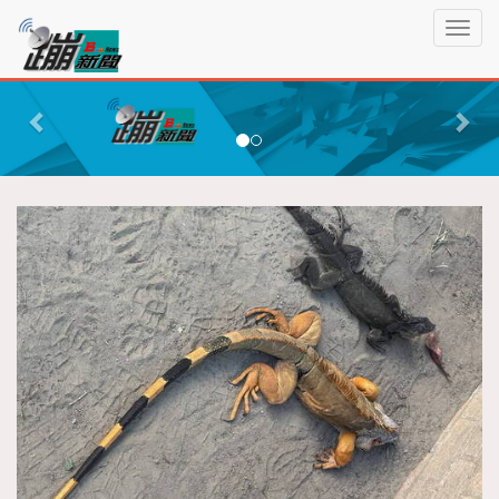
蹦
T
新
o
聞
g
P
N
g
r
e
l
e
x
e
n
v
t
a
i
v
o
i
g
u
a
s
t
i
o
n