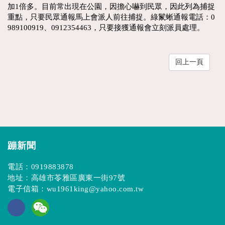
加1倍多。目前常出現在公園，因擔心嚇到民眾，因此列為捕捉
重點，只要民眾通報馬上會派人前往捕捉。綠鬣蜥通報電話：0
989100919、0912354463，只要接獲通報會立刻派員處理。
回上一頁
蹦新聞
電話：
0919883878
地址：高雄市苓雅區廣東一街97號
電子信箱：
wu1961king@yahoo.com.tw