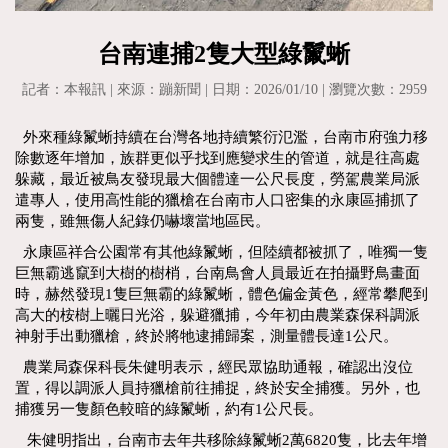
台南連捕2隻大型綠鬣蜥
記者：本報訊 | 來源：蹦新聞 | 日期：2026/01/10 | 瀏覽次數：2959
外來種綠鬣蜥持續在台灣各地持續繁衍氾濫，台南市府強力移
除數逐年增加，族群更似乎找到應變求生的管道，就是往高處
躲藏，最近被鳥友發現最大個體達一公尺長度，勞駕農業局派
遣專人，使用高性能的獵槍在台南市人口密集的永康區捕抓了
兩隻，雖無傷人紀錄仍嚇壞當地區民。
永康區祥合公園常有其他綠鬣蜥，但陸續都被抓了，唯獨一隻
巨無霸逃竄到大樹的樹梢，台南鳥會人員最近在拍攝野鳥畫面
時，赫然發現1隻巨無霸的綠鬣蜥，體色偏金黃色，經常攀爬到
高大的桉樹上曬日光浴，躲避獵捕，今年初由農業森保科調派
神射手出動獵槍，終於將牠逮捕歸案，測量體長達1公尺。
農業局森保科長朱健明表示，經民眾協助通報，確認出沒位
置，得以調派人員持獵槍前往捕捉，終於安全捕獲。另外，也
捕獲另一隻顏色較暗的綠鬣蜥，約有1公尺長。
朱健明指出，台南市去年共移除綠鬣蜥2萬6820隻，比去年增