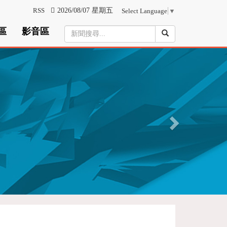
RSS
2026/08/07 星期五
Select Language
▼
區
影音區
N
e
x
t