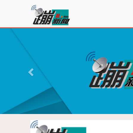
蹦
新
聞
P
r
e
v
i
o
u
s