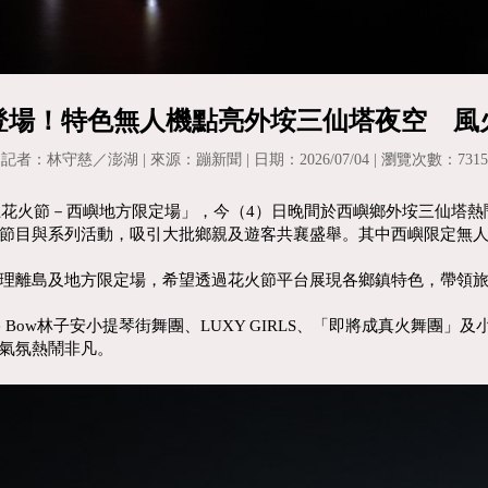
登場！特色無人機點亮外垵三仙塔夜空 風
記者：林守慈／澎湖 | 來源：蹦新聞 | 日期：2026/07/04 | 瀏覽次數：7315
上花火節－西嶼地方限定場」，今（4）日晚間於西嶼鄉外垵三仙塔熱
節目與系列活動，吸引大批鄉親及遊客共襄盛舉。其中西嶼限定無
理離島及地方限定場，希望透過花火節平台展現各鄉鎮特色，帶領
e Bow林子安小提琴街舞團、LUXY GIRLS、「即將成真火舞團
氣氛熱鬧非凡。