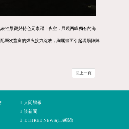
代表性景觀與特色元素躍上夜空，展現西嶼獨有的海
搭配層次豐富的煙火接力綻放，絢麗畫面引起現場陣陣
回上一頁
會
人間福報
談新聞
T.THREE NEWS(T3新聞)