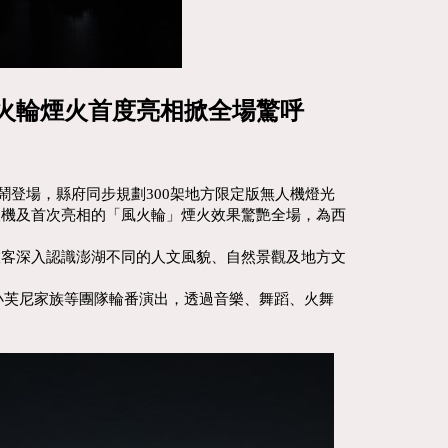
火輪煙火首度亮相掀全場驚呼
鬧登場，縣府同步規劃300架地方限定版無人機燈光
人機及首次亮相的「風火輪」煙火效果驚艷全場，為西
旅客深入認識澎湖不同的人文風貌、自然景觀及地方文
」及小芙尼家族等團隊輪番演出，透過音樂、舞蹈、火舞