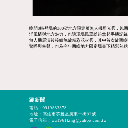
晚間8時登場的300架地方限定版無人機燈光秀，
洋風情與地方魅力，也讓現場民眾紛紛拿起手機記錄
無人機展演後接續施放精彩花火秀，其中首次於西嶼
驚呼與掌聲，也為今年西嶼地方限定場畫下精彩句點
蹦新聞
電話：
0919883878
地址：高雄市苓雅區廣東一街97號
電子信箱：
wu1961king@yahoo.com.tw