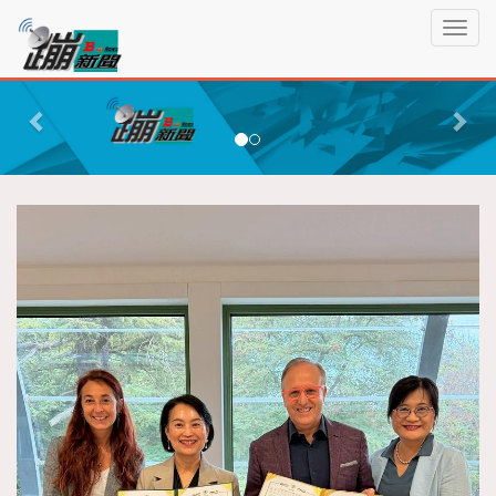
蹦
T
新
o
聞
g
P
N
g
r
e
l
e
x
e
n
v
t
a
i
v
o
i
g
u
a
s
t
i
o
n