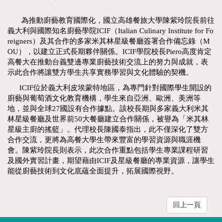
為推動廚藝教育國際化，國立高雄餐旅大學陳紫玲院長前往
義大利與國際知名廚藝學院ICIF（Italian Culinary Institute for Fo
reigners）及其合作的多家米其林星級餐廳簽署合作備忘錄（M
OU），以建立正式長期夥伴關係。ICIF學院校長Piero高度肯定
高餐大在推動台義雙邊專業廚藝技術交流上的努力與成就，表
示此合作將讓雙方學生共享實務學習與文化體驗的契機。
ICIF位於義大利皮埃蒙特地區，為專門針對國際學生開設的
廚藝與葡萄酒文化教育機構，學生來自亞洲、歐洲、美洲等
地，並與全球27國設有合作據點。該校長期與多家義大利米其
林星級餐廳及世界前50大餐廳建立合作關係，被譽為「米其林
星級主廚的搖籃」。代理校長陳國泰指出，此不僅深化了雙方
合作交流，更將為高餐大學生帶來豐富的學習資源與職涯機
會。陳紫玲院長則表示，此次合作重點包括學生專業課程研習
及國外實習計畫，期望藉由ICIF及星級餐廳的專業資源，讓學生
能從廚藝技術到文化底蘊全面提升，拓展國際視野。
回上一頁