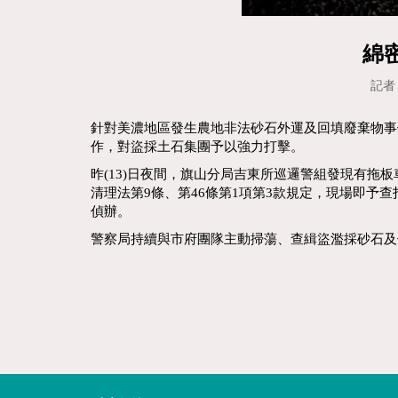
綿
記者：
針對美濃地區發生農地非法砂石外運及回填廢棄物事
作，對盜採土石集團予以強力打擊。
昨(13)日夜間，旗山分局吉東所巡邏警組發現有
清理法第9條、第46條第1項第3款規定，現場即
偵辦。
警察局持續與市府團隊主動掃蕩、查緝盜濫採砂石及