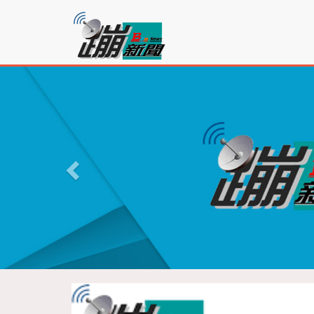
蹦
新
聞
P
r
e
v
i
o
u
s