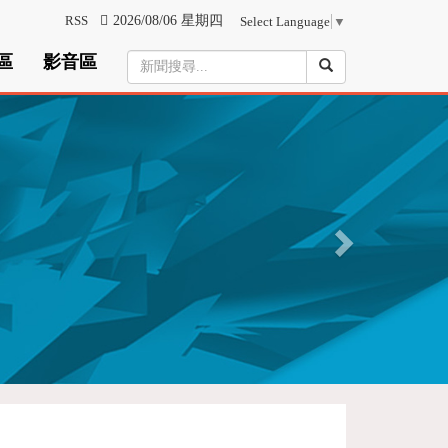
RSS
2026/08/06 星期四
Select Language
▼
區
影音區
N
e
x
t