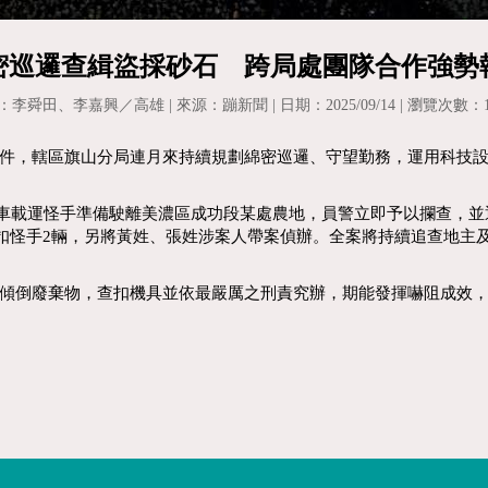
密巡邏查緝盜採砂石 跨局處團隊合作強勢
李舜田、李嘉興／高雄 | 來源：蹦新聞 | 日期：2025/09/14 | 瀏覽次數：1
件，轄區旗山分局連月來持續規劃綿密巡邏、守望勤務，運用科技
拖板車載運怪手準備駛離美濃區成功段某處農地，員警立即予以攔查，
予查扣怪手2輛，另將黃姓、張姓涉案人帶案偵辦。全案將持續追查地
傾倒廢棄物，查扣機具並依最嚴厲之刑責究辦，期能發揮嚇阻成效