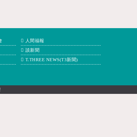
會
人間福報
談新聞
T.THREE NEWS(T3新聞)
理