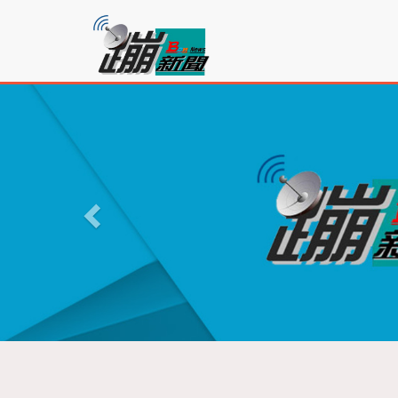
蹦
新
聞
P
r
e
v
i
o
u
s