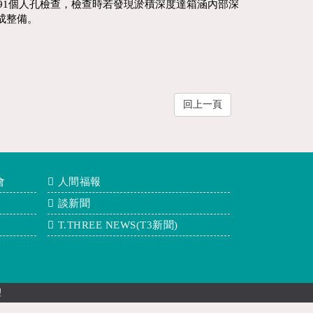
91個人孔檢查，檢查時若發現淤積深度達箱涵內部深
成整備。
回上一頁
會
人間福報
談新聞
T.THREE NEWS(T3新聞)
理