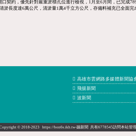
口契約，優先針對嚴重淤積孔位進行檢視，1月至6月間，已完成78
清淤長度達6萬公尺，清淤量1萬4千立方公尺，存備料補充已全面完
高雄市雲網路多媒體新聞協
飛揚新聞
波新聞
Copyright © 2018-2023 https://bon6s.ikh.tw-蹦新聞 共有6778545訪問本站
管