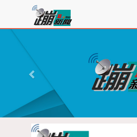
蹦
新
聞
P
r
e
v
i
o
u
s