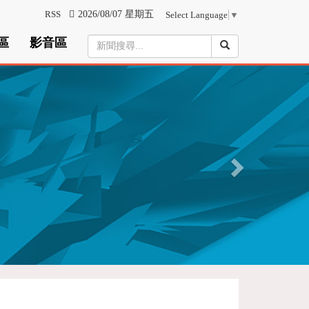
RSS
2026/08/07 星期五
Select Language
▼
區
影音區
N
e
x
t