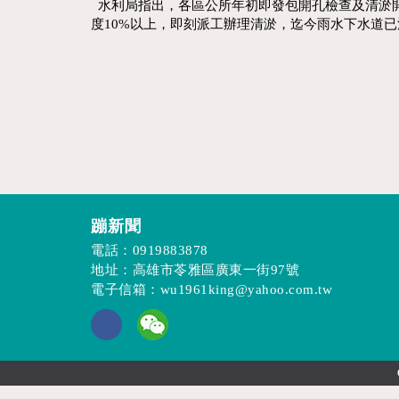
水利局指出，各區公所年初即發包開孔檢查及清淤開
度10%以上，即刻派工辦理清淤，迄今雨水下水道已
蹦新聞
電話：
0919883878
地址：高雄市苓雅區廣東一街97號
電子信箱：
wu1961king@yahoo.com.tw