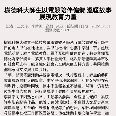
樹德科大師生以電競陪伴偏鄉 溫暖故事
展現教育力量
記者：王文玲、李舜田／高雄 | 來源：蹦新聞 | 日期：2025/10/03 |
瀏覽次數：6697
樹德科技大學電子競技與電腦娛樂科學系（電競娛樂系）師生
日前走入甲仙在地社區，與甲仙社福中心攜手舉辦「芋」起玩
電競活動，結合電競教育、親子互動與健康促進，將專業知識
轉化為陪伴能量，落實大學社會責任。此次活動也獲高雄市政
府社會局支持，結合強化社會安全網家庭支持方案，共同推動
偏鄉家庭支持與社區共好。
「芋」起玩電競活動共規劃兩場次，執行過程中，師生的參與
故事成為最動人的篇章。由於甲仙地處偏遠、活動又安排在夜
間舉行，返程時間晚，原本學生報名並不踴躍。然而，仍有幾
位學生自告奮勇，用行動展現了難能可貴的服務精神。
李富皓同學因熟悉山路，主動報名參與，全程協助老師，累積
許多影音紀錄作品。他說，參與活動後，不僅對人文歷史產生
濃厚興趣，甚至萌生未來拍攝紀錄片的想法。葉軒城同學則因
母親從事社福工作而深受啟發，他在活動中耐心陪伴學童，細