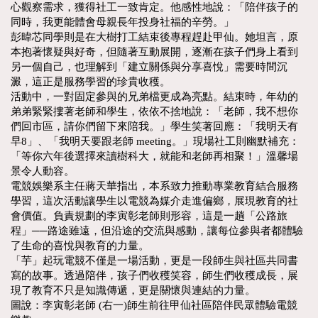
心觀察需求，獲得社工一致肯定。他感性地說：「陪伴孩子的
同時，我更能體會母親長年投身社福的辛勞。」
彭暐芯同學則是在大樹打工結束後專程趕赴甲仙。她坦言，原
本抱著懷疑與好奇，但隨著互動展開，逐漸在孩子們身上看到
另一個自己，也理解到「建立關係與分享喜悅」需要時間沉
澱，這正是服務學習的珍貴收穫。
活動中，一對固定參與的兄弟檔更成為亮點。結束時，年幼的
弟弟緊緊摟著老師和學生，依依不捨地說：「老師，我不想你
們回市區，請你們留下來陪我。」學生笑著回應：「我明天有
早8」、「我明天要跟老師 meeting。」現場社工則幽默補充：
「等你六年後選擇來讀樹科大，就能和老師再相聚！」溫馨場
景令人動容。
電競娛樂系主任蔣天華指出，本系致力推動專業教育結合服務
學習，這次活動讓學生以電競為媒介走進偏鄉，展現教育的社
會價值。負責規劃的李寅彰老師則形容，這是一趟「公路旅
程」──路途雖遠，但沿途的交流與感動，讓每位參與者都體驗
了生命的喜悅與教育的力量。
「芋」起玩電競不僅是一場活動，更是一段師生與社區共同書
寫的故事。透過陪伴，孩子們收穫笑容，師生們收穫成長，展
現了教育不只是知識傳遞，更是關懷與連結的力量。
圖說：李寅彰老師 (右一)師生前往甲仙社區陪伴民眾體驗電競