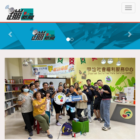
蹦
T
新
o
聞
g
P
N
g
r
e
l
e
x
e
n
v
t
a
i
v
o
i
g
u
a
s
t
i
o
n