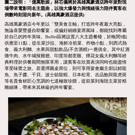
圖二說明：「億萬歌姬」林芯儀將於高雄萬豪酒店跨年派對現
場帶來電影同名主題曲，以強大爆發力與情緒張力陪伴賓客在
倒數時刻迎向新年。(高雄萬豪酒店提供)
高雄萬豪酒店今年更以「雙美食主軸」打造跨年夜最大亮點，
無論喜愛豐盛自助饗宴，或偏好細緻宴席風味，都能找到專屬
於自己的跨年美味。Buffet區將設置八大主題餐檯，於晚間9點
供應至11點，從生菜沙拉、海鮮冷前菜、炸物小點，到西式熱
食、義大利麵、水果與甜點飲品(不含酒精)一應俱全。其中紅酒
燉牛肉、水牛城辣雞翅、印度坦都里雞、煙花女義大利麵等經
典料理於供餐期間無限享用，讓賓客在欣賞表演同時也能盡情
享受味蕾之旅。若選擇圓桌席位，則可享用宴會廳主廚以鱘龍
魚、魚子醬、干貝、波士頓龍蝦、日本松茸、吉品鮑與龍虎斑
等名貴食材匠心烹調的七道極致珍饌，從前菜到海陸主菜皆精
雕細琢，帶來米其林級的跨年饗宴。