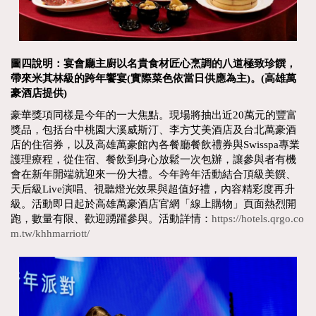
圖四說明：宴會廳主廚以名貴食材匠心烹調的八道極致珍饌，
帶來米其林級的跨年饗宴(實際菜色依當日供應為主)。(高雄萬
豪酒店提供)
豪華獎項同樣是今年的一大焦點。現場將抽出近20萬元的豐富
獎品，包括台中桃園大溪威斯汀、李方艾美酒店及台北萬豪酒
店的住宿券，以及高雄萬豪館內各餐廳餐飲禮券與Swisspa專業
護理療程，從住宿、餐飲到身心放鬆一次包辦，讓參與者有機
會在新年開端就迎來一份大禮。今年跨年活動結合頂級美饌、
天后級Live演唱、視聽燈光效果與超值好禮，內容精彩度再升
級。活動即日起於高雄萬豪酒店官網「線上購物」頁面熱烈開
跑，數量有限、歡迎踴躍參與。活動詳情：
https://hotels.qrgo.co
m.tw/khhmarriott/