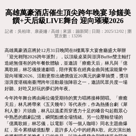
高雄萬豪酒店催生頂尖跨年晚宴 珍饈美
饌+天后級LIVE舞台 迎向璀璨2026
記者：吳柏瑋、康菱姍 / 高雄 | 來源：蹦新聞 | 日期：2025/12/02 | 瀏
覽次數：13206
高雄萬豪酒店將於12月31日晚間在8樓萬享大宴會廳盛大舉辦
「迎光翱翔2026跨年派對」，以頂級桌菜與澎湃Buffet雙主軸打
造絕無僅有的跨年餐飲體驗，並邀請「療癒天后」林凡與「億
萬歌姬」林芯儀接連獻唱，陪伴賓客在經典金曲與搖滾能量中
迎向璀璨2026。活動更祭出總價值近20萬元的豪華抽獎，獎項
澎湃度堪稱南臺灣跨年活動最強陣容之一，邀請民眾共度一場
好聽、好吃又好玩的夢幻跨年夜。
今年跨年舞台將由兩位備受期待的實力唱將接棒開唱。「療癒
天后」林凡將帶來《五天幾年》等代表作，作為熱播台劇《犀
利人妻》片頭曲，林凡以溫柔而穿透力十足的嗓音勾起觀眾心
中熟悉的戲劇記憶，瞬間點燃全場情緒。另一位壓軸登場的
「億萬歌姬」林芯儀，以電影《等一個人咖啡》同名主題曲爆
紅，至今累積破億點擊，是許多人心中的經典K歌。此次演出她