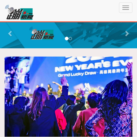
蹦
T
新
o
聞
g
P
N
g
r
e
l
e
x
e
n
v
t
a
i
v
o
i
g
u
a
s
t
i
o
n