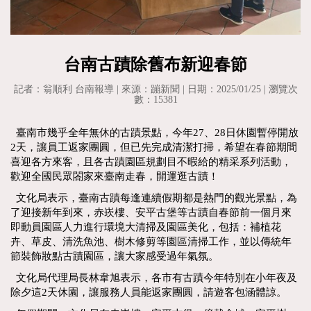
台南古蹟除舊布新迎春節
記者：翁順利 台南報導 | 來源：蹦新聞 | 日期：2025/01/25 | 瀏覽次
數：15381
臺南市幾乎全年無休的古蹟景點，今年27、28日休園暫停開放
2天，讓員工返家團圓，但已先完成清潔打掃，希望在春節期間
喜迎各方來客，且各古蹟園區規劃目不暇給的精采系列活動，
歡迎全國民眾閤家來臺南走春，開運逛古蹟！
文化局表示，臺南古蹟每逢連續假期都是熱門的觀光景點，為
了迎接新年到來，赤崁樓、安平古堡等古蹟自春節前一個月來
即動員園區人力進行環境大清掃及園區美化，包括：補植花
卉、草皮、清洗魚池、樹木修剪等園區清掃工作，並以傳統年
節裝飾妝點古蹟園區，讓大家感受過年氣氛。
文化局代理局長林韋旭表示，各市有古蹟今年特別在小年夜及
除夕這2天休園，讓服務人員能返家團圓，請遊客包涵體諒。