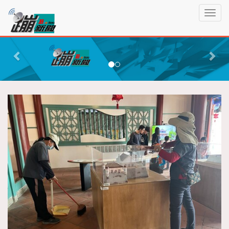
蹦
T
新
o
聞
g
P
N
g
r
e
l
e
x
e
n
v
t
a
i
v
o
i
g
u
a
s
t
i
o
n