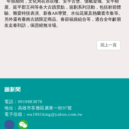
年假期間，文化局在赤崁樓、安平古堡、億載金城、安平樹
屋、延平郡王祠等各大古蹟景點，規劃系列活動，包括射箭體
驗、雜耍特技表演、新春AR導覽、水仙花展及熱蘭遮市集等。
另外還有臺南古蹟限定商品、春節福袋組合等，適合全年齡朋
友走春到訪，保證絕無冷場。
回上一頁
蹦新聞
電話：
0919883878
地址：高雄市苓雅區廣東一街97號
電子信箱：
wu1961king@yahoo.com.tw