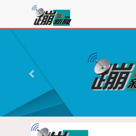
蹦
新
聞
P
r
e
v
i
o
u
s