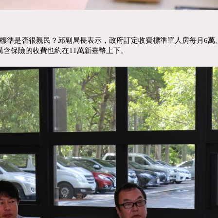
準是否很親民？邱副局長表示，政府訂定收費標準單人房每月6萬、
構含保險的收費也約在11萬新臺幣上下。