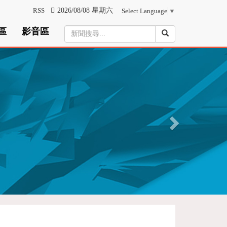
RSS
2026/08/08 星期六
Select Language
▼
區
影音區
N
e
x
t