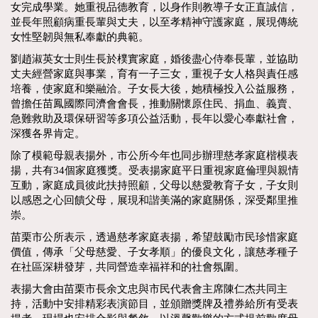
女完成學業。她重視品德教育，以身作則教導子女正直誠信，
並長年照顧病重長輩與丈夫，以至孝精神守護家庭，展現傳統
女性堅韌與無私奉獻的典範。
劉趙淑英女士則生長於樸實家庭，婚後盡心侍奉長輩，並協助
丈夫經營家庭與事業，育有一子三女，重視子女人格與責任感
培養，使家庭和樂融洽。子女長大後，她積極投入公益服務，
曾擔任苗鳳國際同濟會會長，推動關懷原住民、捐血、義賣、
急難救助及環保研習等多項公益活動，長年以愛心奉獻社會，
深獲各界肯定。
除了模範母親表揚外，市公所今年也同步辦理慈孝家庭楷模表
揚，共有34個家庭獲獎。受表揚家庭平日重視家庭倫理與親情
互動，家庭成員彼此扶持照顧，父母以慈愛教育子女，子女則
以感恩之心回饋父母，展現和諧美滿的家庭關係，深受鄰里推
崇。
苗栗市公所表示，透過慈孝家庭表揚，希望鼓勵市民珍惜家庭
價值，傳承「父母慈愛、子女孝順」的優良文化，讓慈孝種子
在社區深耕發芽，共同營造幸福祥和的社會氛圍。
表揚大會由苗栗市長余文忠與市民代表會主席陳仁杰共同主
持，活動中安排精彩表演節目，並頒贈獎牌及禮券給所有受表