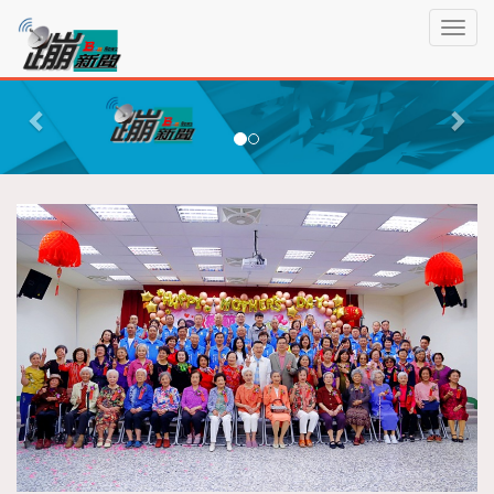
蹦
T
新
o
聞
g
P
N
g
r
e
l
e
x
e
n
v
t
a
i
v
o
i
g
u
a
s
t
i
o
n