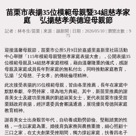
苗栗市表揚35位模範母親暨34組慈孝家
庭 弘揚慈孝美德迎母親節
記者：林冬生/苗栗 | 來源：蹦新聞 | 日期：2026/05/10 | 瀏覽次數：9
75
迎接溫馨母親節，苗栗市公所5月9日於嘉盛里嘉新里社區活動
中心舉辦「115年模範母親暨慈孝家庭表揚大會」，公開表揚35
位模範母親及34組慈孝家庭楷模，藉由溫馨隆重的儀式，感謝
母親及家庭成員長年對家庭的無私付出，同時推動家庭教育，
弘揚「父母慈、子女孝」的傳統倫理精神。
此次接受表揚的35位模範母親，皆由各里推薦，長年在家庭中
默默奉獻、辛勞持家，堪為地方典範。其中，新苗里推薦的謝
喜美女士及建功里推薦的劉趙淑英女士，更代表苗栗市接受苗
栗縣政府表揚，經評選委員會審議通過，展現優良母德與家庭
教育精神。
謝喜美女士出身艱苦年代，自幼養成勤勞節儉、堅毅踏實的性
格，一生以家庭為重。婚後肩負家務與農務重擔，細心照顧十
三口之家，在丈夫創業受挫期間，獨力撐起家庭，扶養四名子