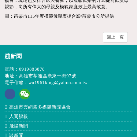
揚者，現場也安排合影與餐敘，以溫馨歡樂的方式提前歡度母
親節，向所有偉大的母親及模範家庭致上最高敬意。
圖：苗栗市115年度模範母親表揚合影/苗栗市公所提供
回上一頁
蹦新聞
電話：
0919883878
地址：高雄市苓雅區廣東一街97號
電子信箱：
wu1961king@yahoo.com.tw
高雄市雲網路多媒體新聞協會
人間福報
飛揚新聞
談新聞