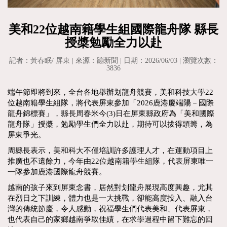
美和22位越南籍學生組國際龍舟隊 縣長
授槳勉勵全力以赴
記者：黃春眠/ 屏東 | 來源：蹦新聞 | 日期：2026/06/03 | 瀏覽次數：
3836
端午節即將到來，全台各地舉辦划龍舟競賽，美和科技大學22
位越南籍學生組隊，將代表屏東參加「2026鹿港慶端陽－國際
龍舟錦標賽」，縣長周春米今(3)日在屏東縣政府為「美和國際
龍舟隊」授槳，勉勵學生們全力以赴，期待可以拔得頭籌，為
屏東爭光。
周縣長表示，美和科大不僅培訓許多護理人才，在運動項目上
推廣也不遺餘力，今年由22位越南籍學生組隊，代表屏東唯一
一隊參加鹿港國際龍舟競賽。
越南的孩子來到屏東念書，居然對划龍舟展現高度興趣，尤其
在烈日之下訓練，體力也是一大挑戰，卻能高度投入、融入台
灣的傳統節慶，令人感動，祝福學生們代表美和、代表屏東，
也代表自己的家鄉越南爭取佳績，在求學過程中留下難忘的回