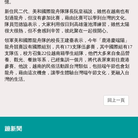
憶。
新住民二代、美和國際龍舟隊隊長阮皇福說，雖然在越南也有
划過龍舟，但沒有參加比賽，藉由比賽可以學到台灣的文化。
隊員范德協表示，大家利用假日到高雄蓮池潭練習，雖然太陽
很大很熱，但不會感到辛苦，彼此聚在一起很開心。
領軍美和國際龍舟隊的校長王建臺表示，今年「鹿港慶端陽」
龍舟競賽設有國際組別，共有173支隊伍參賽，其中國際組有17
支隊伍，校方召集22位越南籍學生組隊，他們大多來自食品營
養、觀光、餐旅等系，已經集訓一個月，將代表屏東前往鹿港
參賽。他說，越南的民俗活動跟台灣類似，包括端午節也會划
龍舟，藉由這次機會，讓學生體驗台灣端午節文化，更融入台
灣的生活。
回上一頁
蹦新聞