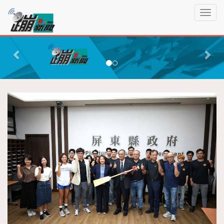
蹦
T
新
o
聞
g
P
N
g
r
e
l
e
x
e
n
v
t
a
i
v
o
i
g
u
a
s
t
i
o
n