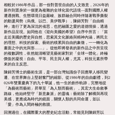
相較於1986年作品，那一份對普世自由的人文致意，2026年的
新作則置身於一個更為複雜的全球化當代語境—面對國際人權
遭遇挑戰、生態環境日益嚴峻、族群融合同時伴隨著戰爭撕裂
的動盪局勢（烏俄、以巴、美伊戰爭），陳錦芳對「自由精
神」進行了更為深沈的省思，也把融匯之愛的道德情操，透過
新作品呈現。如同他在《迎向美國的希望》自序中所言：「當
走近美國的歷史與自然，思索其文化脈絡與精神內涵，將民主
的理想、科技的探索、藝術的積累與自由的象徵，一一轉化為
畫面之中的光與形……」。從他即將發表的新作品之中所呈現
的複數調性，依然能清晰望見藝術家對於「全球一體化」終極
價值的凝視：自由、平等、民主與人權，尤其，科技元素所帶
來的自主反思。
陳錦芳博士的藝術生涯，是一部台灣知識份子回應華人移民變
遷、在世界舞台上堅韌奮鬥的縮影。從1986年的自由獻禮，到2
026年雙重慶典下的九十華誕，他一生的創作軌跡，完整地從
「為藝術而藝術」昇華至「為人類而藝術」，其宏大生命敘事
路線，他始終堅守「新意象派」的靈魂：藝術除了解構與再現
美感，更應成為時代的鏡面，關懷人類的共同命運，並以
「愛」作為人間終極的救贖。
回溯過往，在國際重大的歷史紀念活動，常能見到陳錦芳以