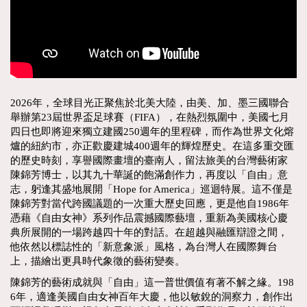
2026年，全球目光正聚焦於北美大陸，由美、加、墨三國聯合
舉辦第23屆世界盃足球賽（FIFA），在熱烈氛圍中，美國七月
四日也即將迎來獨立建國250週年的里程碑，而作為世界文化熔
爐的紐約市，亦正歡慶建城400週年的輝煌歷史。在這多重交匯
的歷史時刻，享譽國際畫壇的臺南人，留法旅美的台灣藝術家
陳錦芳博士，以其九十華誕的飽滿創作力，再度以「自由」意
志，躬逢其盛地展開「Hope for America」巡迴特展。這不僅是
陳錦芳對當代跨國議題的一次重大歷史回應，更是他自1986年
憑藉《自由女神》系列作品震撼國際藝壇，重新為美國核心慶
典所展開的一場跨越四十年的對話。在超越與融匯辯證之間，
他依然以標誌性的「新意象派」風格，為台灣人在國際舞台
上，描繪出更具時代象徵的藝術變奏。
陳錦芳的藝術成就與「自由」這一普世價值有著不解之緣。198
6年，適逢美國自由女神百年大慶，他以敏銳的洞察力，創作出