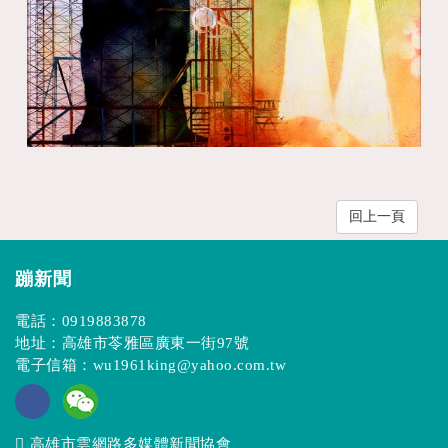
回上一頁
蹦新聞
電話：
0919883878
地址：高雄市苓雅區廣東一街97號
電子信箱：
wu1961king@yahoo.com.tw
高雄市雲網路多媒體新聞協會