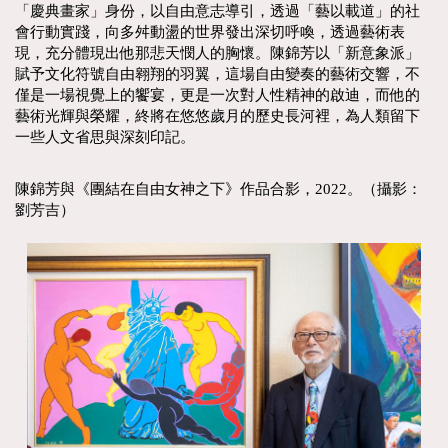
「慶典畫家」身份，以自由意志導引，透過「藝以載道」的社
會行動實踐，向多舛動盪的世界發出深切呼喚，透過藝術表
現，充分體現出他那悲天憫人的胸懷。陳錦芳以「新意象派」
賦予文化符號自由翱翔的羽翼，這場自由變奏的藝術交響，不
僅是一場視覺上的饗宴，更是一次對人性精神的啟迪，而他的
藝術光輝與榮耀，終將在悠悠歲月的歷史長河裡，為人類留下
一些人文省思與深刻印記。
陳錦芳與《團結在自由女神之下》作品合影，2022。（攝影：
劉芳吉）