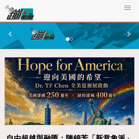
蹦
T
新
o
聞
g
P
N
g
r
e
l
e
x
e
n
v
t
a
i
v
o
i
g
u
a
s
t
i
o
n
自由超越與融匯：陳錦芳「新意象派」