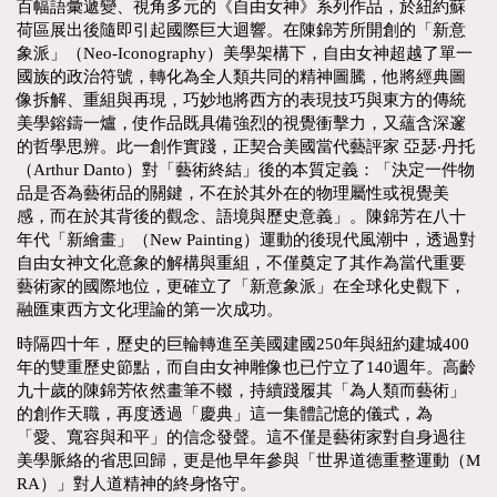
百幅語彙遞變、視角多元的《自由女神》系列作品，於紐約蘇
荷區展出後隨即引起國際巨大迴響。在陳錦芳所開創的「新意
象派」（Neo-Iconography）美學架構下，自由女神超越了單一
國族的政治符號，轉化為全人類共同的精神圖騰，他將經典圖
像拆解、重組與再現，巧妙地將西方的表現技巧與東方的傳統
美學鎔鑄一爐，使作品既具備強烈的視覺衝擊力，又蘊含深邃
的哲學思辨。此一創作實踐，正契合美國當代藝評家 亞瑟‧丹托
（Arthur Danto）對「藝術終結」後的本質定義：「決定一件物
品是否為藝術品的關鍵，不在於其外在的物理屬性或視覺美
感，而在於其背後的觀念、語境與歷史意義」。陳錦芳在八十
年代「新繪畫」（New Painting）運動的後現代風潮中，透過對
自由女神文化意象的解構與重組，不僅奠定了其作為當代重要
藝術家的國際地位，更確立了「新意象派」在全球化史觀下，
融匯東西方文化理論的第一次成功。
時隔四十年，歷史的巨輪轉進至美國建國250年與紐約建城400
年的雙重歷史節點，而自由女神雕像也已佇立了140週年。高齡
九十歲的陳錦芳依然畫筆不輟，持續踐履其「為人類而藝術」
的創作天職，再度透過「慶典」這一集體記憶的儀式，為
「愛、寬容與和平」的信念發聲。這不僅是藝術家對自身過往
美學脈絡的省思回歸，更是他早年參與「世界道德重整運動（M
RA）」對人道精神的終身恪守。