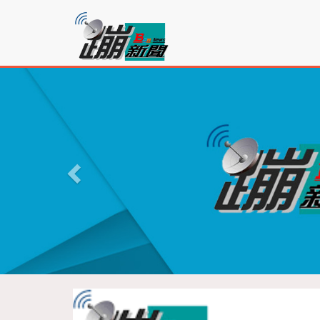
蹦
新
聞
P
r
e
v
i
o
u
s