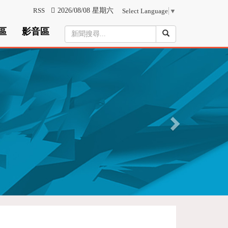
RSS
2026/08/08 星期六
Select Language
▼
區
影音區
N
e
x
t