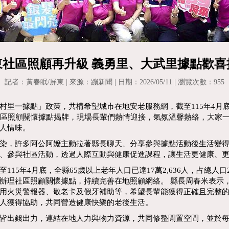
東社區照顧再升級 義勇里、大武里據點歡喜
記者：黃春眠/屏東 | 來源：蹦新聞 | 日期：2026/05/11 | 瀏覽次數：955
里一據點」政策，共構希望城市在地安老服務網，截至115年4月底
社區照顧關懷據點揭牌，現場長輩們熱情迎接，氣氛溫馨熱絡，大家
人情味。
染，許多阿公阿嬤主動拉著縣長聊天、分享參與據點活動後生活變
、參與社區活動，透過人際互動與健康促進課程，讓生活更健康、
15年4月底，全縣65歲以上老年人口已達17萬2,636人，占總人口
辦理社區照顧關懷據點，持續完善在地照顧網絡。 縣長周春米表示
用火災警報器、敬老卡及假牙補助等，希望長輩能獲得正確且完整
人獲得協助，共同營造健康快樂的老後生活。
皆出錢出力，連結在地人力與物力資源，共同修整閒置空間，並於