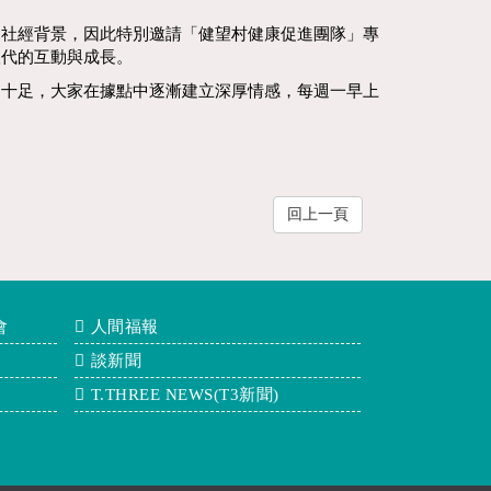
的社經背景，因此特別邀請「健望村健康促進團隊」專
取代的互動與成長。
契十足，大家在據點中逐漸建立深厚情感，每週一早上
回上一頁
會
人間福報
談新聞
T.THREE NEWS(T3新聞)