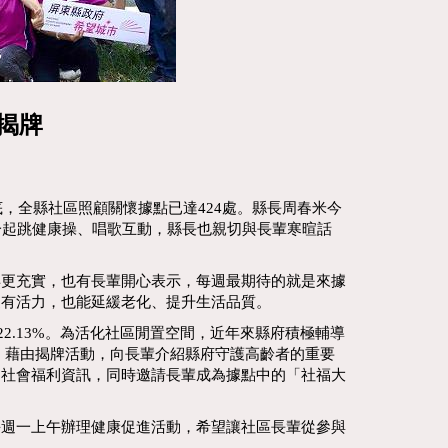
揭牌
，全縣社區照顧關懷據點已達424處。縣長周春米今
一起跳健康操、唱歌互動，縣長也親切與長輩寒暄話
得更充實，也有長輩開心表示，每週最期待的就是來據
更有活力，也能延緩老化、提升生活品質。
22.13%。為活化社區閒置空間，近年來縣府積極輔導
，藉由揭牌活動，向長輩介紹縣府守護高齡者的重要
的社會福利資訊，同時邀請長輩成為據點中的「社福大
每週一上午辦理健康促進活動，希望讓社區長輩從參與