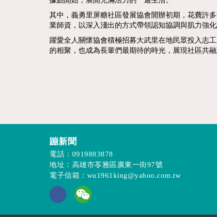
據點開始，展開充滿活力的一週生活。
其中，義勇里屏糖社區發展協會開辦初期，花費許多
業師資，以深入淺出的方式帶領認知協調與肌力強化
躍愛全人關懷協會積極招募大武里在地民眾投入志工
的相聚，也成為長輩們最期待的時光，展現社區共融
蹦新聞
電話：
0919883878
地址：高雄市苓雅區廣東一街97號
電子信箱：
wu1961king@yahoo.com.tw