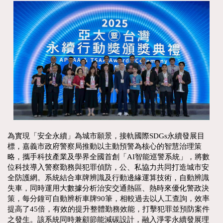
為實現「安全永續」為城市願景，接軌國際SDGs永續發展目
標，嘉義市政府警察局推動以主動預警為核心的智慧治理策
略，攜手科技產業及學界全國首創「AI智能巡警系統」，將數
位科技導入警察勤務與犯罪偵防，公、私協力共同打造城市安
全防護網。系統結合車牌辨識及行動邊緣運算技術，自動辨識
失車，同時運用大數據分析治安交通熱區、熱時來優化警政決
策，每分鐘可自動辨析車牌90筆，相較過去以人工查詢，效率
提高了45倍，有效的提升整體勤務效能，打擊犯罪並預防案件
之發生。該系統同時兼顧節能減碳設計，融入淨零永續發展理