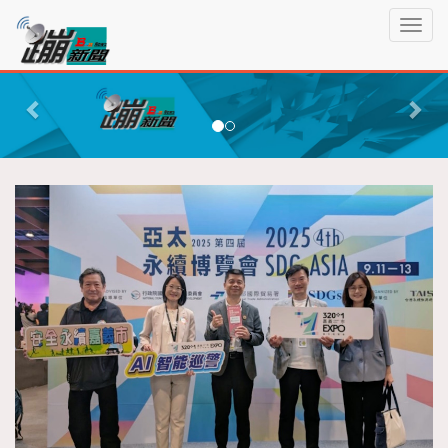
蹦
T
新
o
聞
g
P
N
g
r
e
l
e
x
e
n
v
t
a
i
v
o
i
g
u
a
s
t
i
o
n