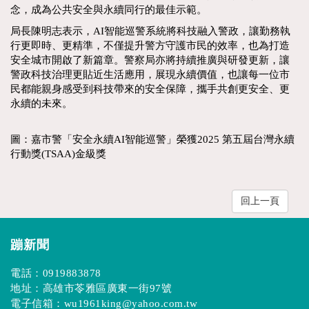
念，成為公共安全與永續同行的最佳示範。
局長陳明志表示，AI智能巡警系統將科技融入警政，讓勤務執
行更即時、更精準，不僅提升警方守護市民的效率，也為打造
安全城市開啟了新篇章。警察局亦將持續推廣與研發更新，讓
警政科技治理更貼近生活應用，展現永續價值，也讓每一位市
民都能親身感受到科技帶來的安全保障，攜手共創更安全、更
永續的未來。
圖：嘉市警「安全永續AI智能巡警」榮獲2025 第五屆台灣永續
行動獎(TSAA)金級獎
回上一頁
蹦新聞
電話：
0919883878
地址：高雄市苓雅區廣東一街97號
電子信箱：
wu1961king@yahoo.com.tw