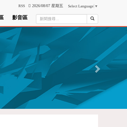
RSS
2026/08/07 星期五
Select Language
▼
區
影音區
N
e
x
t