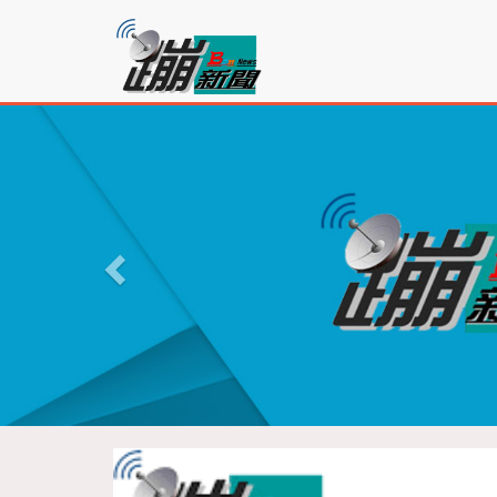
蹦
新
聞
P
r
e
v
i
o
u
s