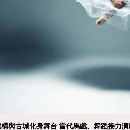
遺構與古城化身舞台 當代馬戲、舞蹈接力演