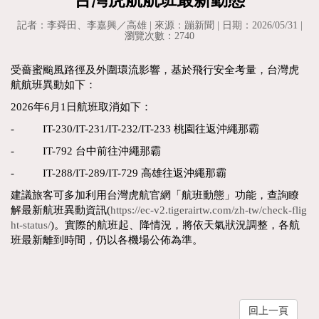
記者：李舜田、李嘉興／高雄 | 來源：蹦新聞 | 日期：2026/05/31 |
瀏覽次數：2740
受薔蜜颱風路徑及外圍環流影響，基於飛行安全考量，台灣虎
航航班異動如下：
2026年6月1日航班取消如下：
- IT-230/IT-231/IT-232/IT-233 桃園往返沖繩那霸
- IT-792 台中前往沖繩那霸
- IT-288/IT-289/IT-729 高雄往返沖繩那霸
建議旅客可多加利用台灣虎航官網「航班動態」功能，查詢瞭
解最新航班異動資訊(
https://ec-v2.tigerairtw.com/zh-tw/check-flig
ht-status/
)。實際的航班起、降情況，將依天氣狀況調整，各航
班最新離到時間，仍以各機場公佈為準。
回上一頁