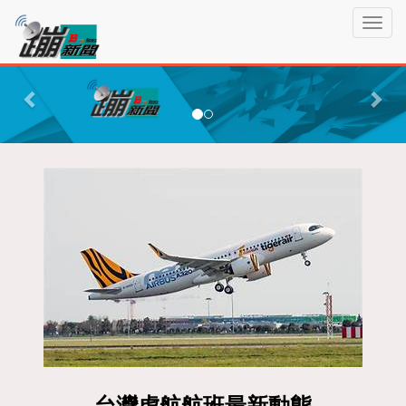
蹦
T
新
o
聞
g
P
N
g
r
e
l
e
x
e
n
v
t
a
i
v
o
i
g
u
a
s
t
i
o
n
台灣虎航航班最新動態