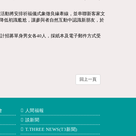
，活動將安排祈福儀式象徵良緣牽線，並串聯新客家文
，降低初識尷尬，讓參與者自然互動中認識新朋友，於
計招募單身男女各40人，採紙本及電子郵件方式受
回上一頁
會
人間福報
談新聞
T.THREE NEWS(T3新聞)