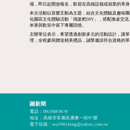
場，即日起開放報名，歡迎在高雄設籍或就業的單身
本次活動以音樂互動為主題，結合文化體驗及趣味團
化園區文化體驗活動「搗粢粑DIY」，搭配換桌交
米香與歡笑中留下專屬回憶。
主辦單位表示，希望透過創新多元的活動設計，讓單
理，全程參與贈送精美禮品，誠摯邀請符合資格的單
蹦新聞
電話：
0919883878
地址：高雄市苓雅區廣東一街97號
電子信箱：
wu1961king@yahoo.com.tw