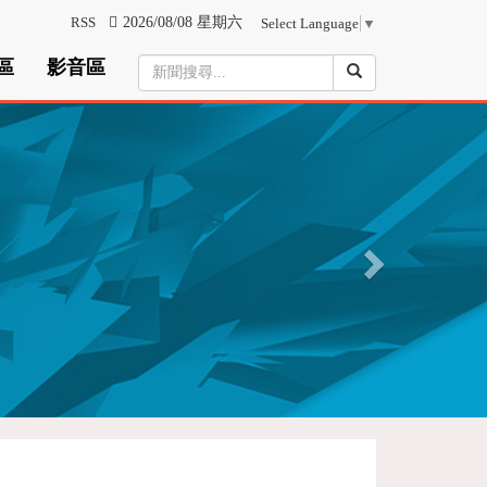
RSS
2026/08/08 星期六
Select Language
▼
區
影音區
N
e
x
t