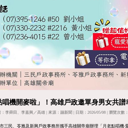
點唱機開麥啦」！高雄戶政邀單身男女共譜
：李舜田、李嘉興／高雄 | 來源：蹦新聞 | 日期：2026/05/08 | 瀏覽次數：
市三民、苓雅及新興戶政事務所攜手高雄關帝廟辦理「月老點唱機‧愛在