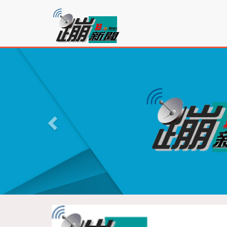
蹦
新
聞
P
r
e
v
i
o
u
s