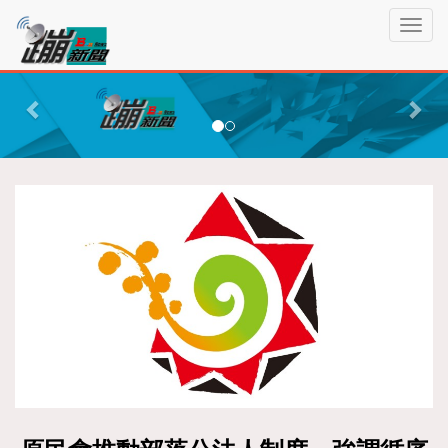
蹦
T
新
o
聞
g
P
N
g
r
e
l
e
x
e
n
v
t
a
i
v
o
i
g
u
a
s
t
i
o
n