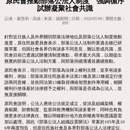
原民會推動部落公法人制度 強調循序
試辦凝聚社會共識
記者：嚴慧莉 / 高雄 | 來源：蹦新聞 | 日期：2026/05/08 | 瀏覽次數：
899
針對近日族人及外界關切部落法律地位及部落公法人制度推動
進度，原住民族委員會表示，部落公法人法制作業過去雖已研
擬草案，但因社會各界仍有諸多不同意見，難以形成共識，原
民會目前已透過試辦釐清制度痛點，尋求最大共識，以期提出
務實的部落公法人法制方案，與部落持續溝通並賡續推動。
原民會表示，現行法制下部落為法律上權利主體，並享有諸多
權利，例如：部落依原住民族基本法第21條及第22條規定行使
諮商同意權，並依同法第13條取得傳統智慧創作專用權，相關
權利行使係基於法律授予之權利，與部落是否成為公法人，並
無直接關聯。
原民會說明，公法人應依公法規定成立，並涉及組織架構、權
責範圍、財務制度、監督與救濟機制等諸多要件，同時也有負
擔更多的法律責任、難以明確劃分地方政府權責等制度議題需
加以處理。因此《部落公法人組織設置辦法》草案於105年及10
6年兩度預告，但原住民族社會及各界對部落公法人法律定位、