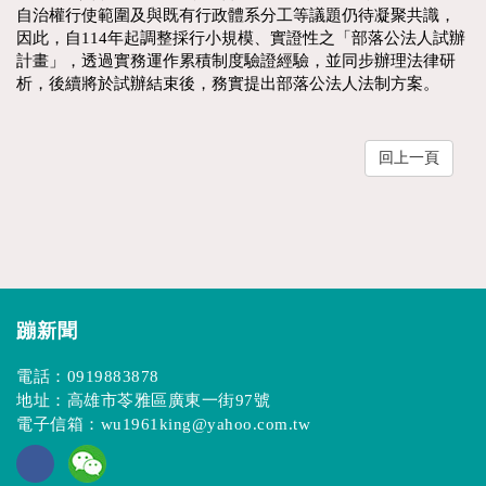
自治權行使範圍及與既有行政體系分工等議題仍待凝聚共識，
因此，自114年起調整採行小規模、實證性之「部落公法人試辦
計畫」，透過實務運作累積制度驗證經驗，並同步辦理法律研
析，後續將於試辦結束後，務實提出部落公法人法制方案。
回上一頁
蹦新聞
電話：
0919883878
地址：高雄市苓雅區廣東一街97號
電子信箱：
wu1961king@yahoo.com.tw