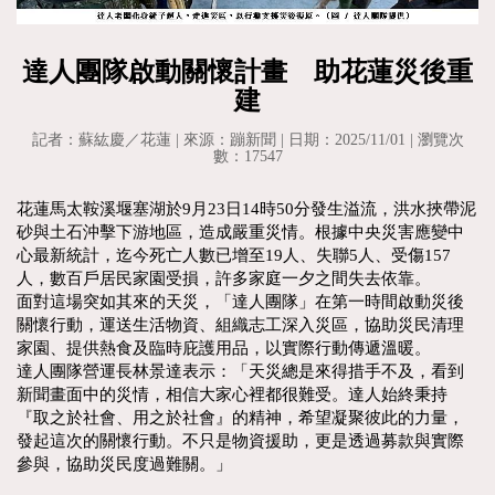
達人團隊啟動關懷計畫 助花蓮災後重
建
記者：蘇紘慶／花蓮 | 來源：蹦新聞 | 日期：2025/11/01 | 瀏覽次
數：17547
花蓮馬太鞍溪堰塞湖於9月23日14時50分發生溢流，洪水挾帶泥
砂與土石沖擊下游地區，造成嚴重災情。根據中央災害應變中
心最新統計，迄今死亡人數已增至19人、失聯5人、受傷157
人，數百戶居民家園受損，許多家庭一夕之間失去依靠。
面對這場突如其來的天災，「達人團隊」在第一時間啟動災後
關懷行動，運送生活物資、組織志工深入災區，協助災民清理
家園、提供熱食及臨時庇護用品，以實際行動傳遞溫暖。
達人團隊營運長林景達表示：「天災總是來得措手不及，看到
新聞畫面中的災情，相信大家心裡都很難受。達人始終秉持
『取之於社會、用之於社會』的精神，希望凝聚彼此的力量，
發起這次的關懷行動。不只是物資援助，更是透過募款與實際
參與，協助災民度過難關。」