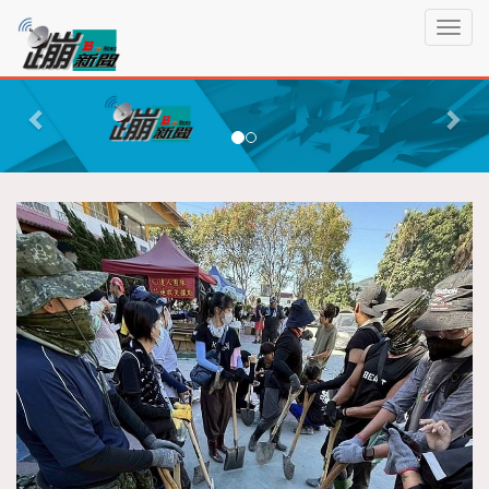
蹦
T
新
o
聞
g
P
N
g
r
e
l
e
x
e
n
v
t
a
i
v
o
i
g
u
a
s
t
i
o
n