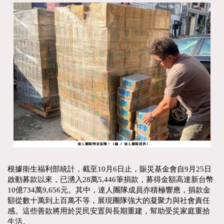
根據衛生福利部統計，截至10月6日止，賑災基金會自9月25日
啟動募款以來，已湧入28萬5,446筆捐款，募得金額高達新台幣
10億734萬9,656元。其中，達人團隊成員亦積極響應，捐款金
額從數十萬到上百萬不等，展現團隊強大的凝聚力與社會責任
感。這些善款將用於災民安置與長期重建，幫助受災家庭重拾
生活。