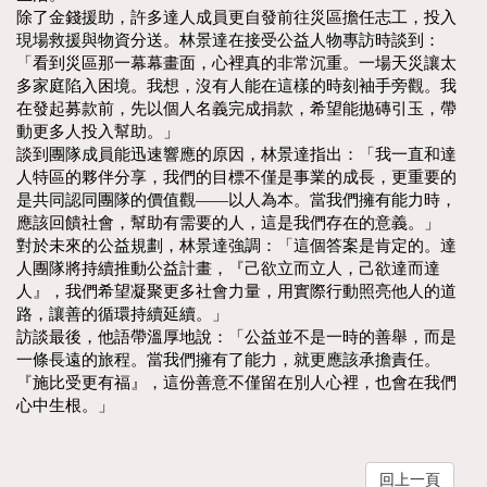
除了金錢援助，許多達人成員更自發前往災區擔任志工，投入
現場救援與物資分送。林景達在接受公益人物專訪時談到：
「看到災區那一幕幕畫面，心裡真的非常沉重。一場天災讓太
多家庭陷入困境。我想，沒有人能在這樣的時刻袖手旁觀。我
在發起募款前，先以個人名義完成捐款，希望能拋磚引玉，帶
動更多人投入幫助。」
談到團隊成員能迅速響應的原因，林景達指出：「我一直和達
人特區的夥伴分享，我們的目標不僅是事業的成長，更重要的
是共同認同團隊的價值觀——以人為本。當我們擁有能力時，
應該回饋社會，幫助有需要的人，這是我們存在的意義。」
對於未來的公益規劃，林景達強調：「這個答案是肯定的。達
人團隊將持續推動公益計畫，『己欲立而立人，己欲達而達
人』，我們希望凝聚更多社會力量，用實際行動照亮他人的道
路，讓善的循環持續延續。」
訪談最後，他語帶溫厚地說：「公益並不是一時的善舉，而是
一條長遠的旅程。當我們擁有了能力，就更應該承擔責任。
『施比受更有福』，這份善意不僅留在別人心裡，也會在我們
心中生根。」
回上一頁