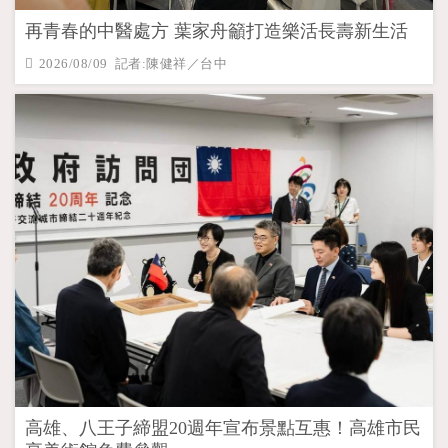
再青春的中醫處方 葉家舟籲打造樂活長壽新生活
2026/08/09 記者:陳健祥／台中
高雄、八王子締盟20週年宣布景點互惠！高雄市民