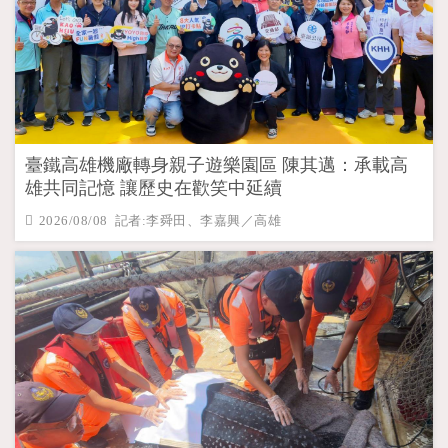
臺鐵高雄機廠轉身親子遊樂園區 陳其邁：承載高
雄共同記憶 讓歷史在歡笑中延續
2026/08/08 記者:李舜田、李嘉興／高雄