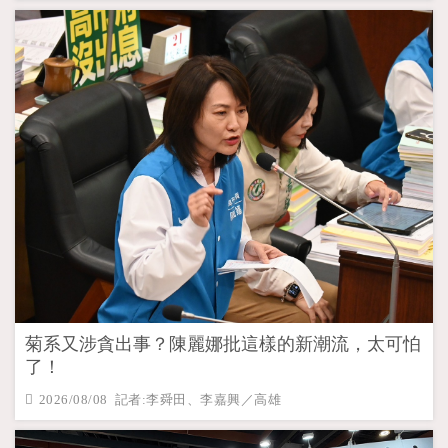
菊系又涉貪出事？陳麗娜批這樣的新潮流，太可怕
了！
2026/08/08 記者:李舜田、李嘉興／高雄