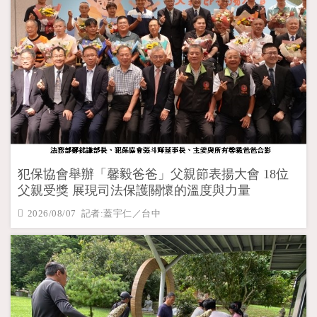
犯保協會舉辦「馨毅爸爸」父親節表揚大會 18位
父親受獎 展現司法保護關懷的溫度與力量
2026/08/07 記者:蓋宇仁／台中