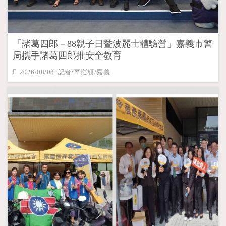
「諸葛四郎－88親子日暨波麗士體驗營」嘉義市警
局攜手諸葛四郎推安全教育
2026/08/08 記者:辜愷頡/嘉義