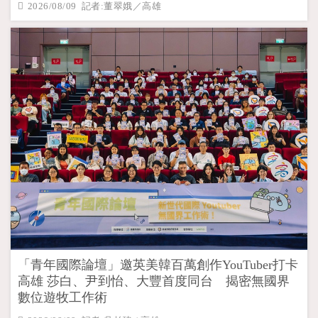
2026/08/09 記者:董翠娥／高雄
「青年國際論壇」邀英美韓百萬創作YouTuber打卡
高雄 莎白、尹到怡、大豐首度同台 揭密無國界
數位遊牧工作術