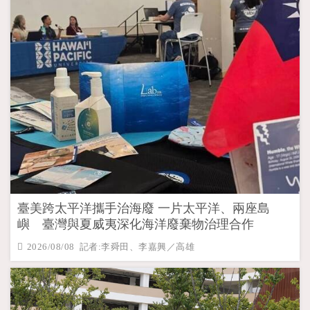
臺美跨太平洋攜手治海廢 一片太平洋、兩座島
嶼 臺灣與夏威夷深化海洋廢棄物治理合作
2026/08/08 記者:李舜田、李嘉興／高雄