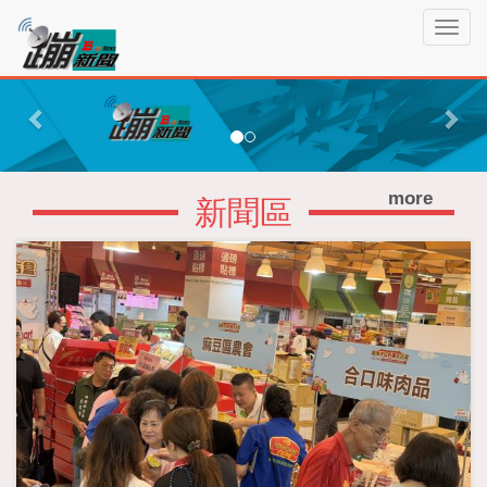
蹦
T
新
o
聞
g
P
N
g
r
e
l
e
x
e
n
v
t
a
more
i
新聞區
v
o
i
g
u
a
s
t
i
o
n