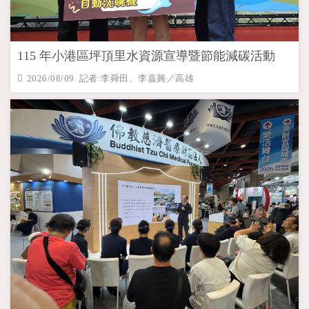
115 年小港區坪頂里水資源宣導暨節能減碳活動
2026/08/09 記者:李舜田、李嘉興／高雄