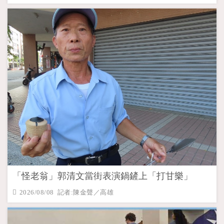
「怪老翁」郭清文當街表演鍋鏟上「打甘樂」
2026/08/08 記者:陳金聲／高雄