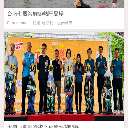
台南七股海鮮節熱鬧登場
2026/08/08 記者:翁順利／台南報導
大崗山龍眼蜂蜜文化節熱鬧開幕