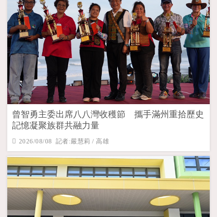
曾智勇主委出席八八灣收穫節 攜手滿州重拾歷史
記憶凝聚族群共融力量
2026/08/08 記者:嚴慧莉 / 高雄