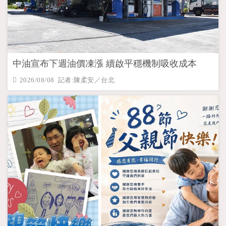
中油宣布下週油價凍漲 續啟平穩機制吸收成本
2026/08/08 記者:陳柔安／台北