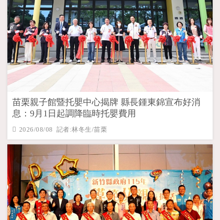
苗栗親子館暨托嬰中心揭牌 縣長鍾東錦宣布好消
息：9月1日起調降臨時托嬰費用
2026/08/08 記者:林冬生/苗栗