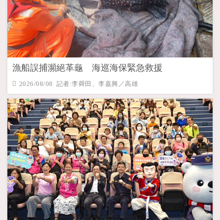
漁船誤捕瀕絕革龜 海巡海保緊急救援
2026/08/08 記者:李舜田、李嘉興／高雄