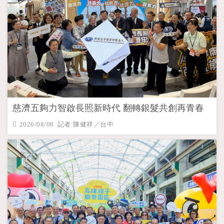
慈濟五夠力智啟長照新時代 翻轉銀髮共創再青春
2026/08/08 記者:陳健祥／台中