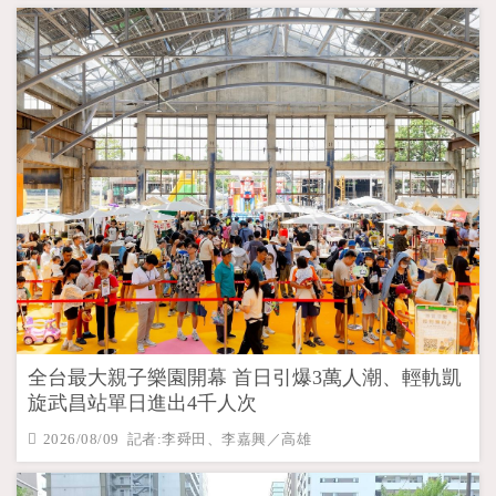
全台最大親子樂園開幕 首日引爆3萬人潮、輕軌凱
旋武昌站單日進出4千人次
2026/08/09 記者:李舜田、李嘉興／高雄