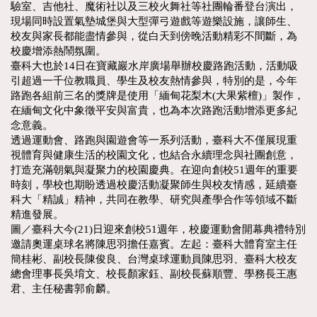
驗室、吉他社、魔術社以及三校火舞社等社團輪番登台演出，
現場同時設置氣墊城堡與大型彈弓遊戲等遊樂設施，讓師生、
校友與家長都能盡情參與，從白天到傍晚活動精彩不間斷，為
校慶增添熱鬧氛圍。
臺科大也於14日在寶藏巖水岸廣場舉辦校慶路跑活動，活動吸
引超過一千位教職員、學生及校友熱情參與，特別的是，今年
路跑各組前三名的獎牌是使用「緬甸花梨木(大果紫檀)」製作，
在緬甸文化中象徵平安與富貴，也為本次路跑活動增添更多紀
念意義。
透過運動會、路跑與園遊會等一系列活動，臺科大不僅展現重
視體育與健康生活的校園文化，也結合永續理念與社團創意，
打造充滿朝氣與凝聚力的校園慶典。在迎向創校51週年的重要
時刻，學校也期盼透過校慶活動凝聚師生與校友情感，延續臺
科大「精誠」精神，共同在教學、研究與產學合作等領域不斷
精進發展。
圖／臺科大今(21)日迎來創校51週年，校慶運動會開幕典禮特別
邀請奧運桌球名將陳思羽擔任嘉賓。左起：臺科大體育室主任
簡桂彬、副校長陳俊良、台灣桌球運動員陳思羽、臺科大校友
總會理事長吳堉文、校長顏家鈺、副校長蘇順豐、學務長王惠
君、主任秘書郭俞麟。