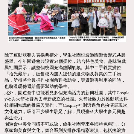
除了運動競賽與表揚典禮外，學生社團也透過園遊會形式共襄
盛舉。今年園遊會共設置54個攤位，結合特色美食、趣味遊戲
與社團展示，讓整個校園充滿熱鬧氣氛。其中二手義賣攤位
「拾光藏所」，販售校內無人認領的遺失物及募集的二手物
品，所得將全數捐作校園急難救助金，讓資源再利用的同時，
也將溫暖傳遞給需要幫助的學生。
此外，園遊會中也能看見多個充滿活力的新興社團，其中Cospla
y社與火箭社皆為去年新成立的社團。火箭社致力於推動航太科
技相關知識的推廣與實作，而Cosplay社則透過角色扮演展現次
文化魅力，吸引不少學生駐足了解，展現臺科大學生多元興趣
與生命力。
園遊會中美食同樣不可或缺，僑生社團帶來各國特色料理，分
享家鄉美食與文化，舞台區則安排多場精彩表演，包括搖滾實