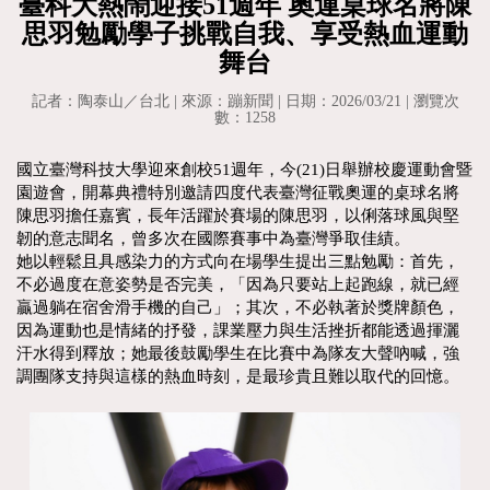
臺科大熱鬧迎接51週年 奧運桌球名將陳
思羽勉勵學子挑戰自我、享受熱血運動
舞台
記者：陶泰山／台北 | 來源：蹦新聞 | 日期：2026/03/21 | 瀏覽次
數：1258
國立臺灣科技大學迎來創校51週年，今(21)日舉辦校慶運動會暨
園遊會，開幕典禮特別邀請四度代表臺灣征戰奧運的桌球名將
陳思羽擔任嘉賓，長年活躍於賽場的陳思羽，以俐落球風與堅
韌的意志聞名，曾多次在國際賽事中為臺灣爭取佳績。
她以輕鬆且具感染力的方式向在場學生提出三點勉勵：首先，
不必過度在意姿勢是否完美，「因為只要站上起跑線，就已經
贏過躺在宿舍滑手機的自己」；其次，不必執著於獎牌顏色，
因為運動也是情緒的抒發，課業壓力與生活挫折都能透過揮灑
汗水得到釋放；她最後鼓勵學生在比賽中為隊友大聲吶喊，強
調團隊支持與這樣的熱血時刻，是最珍貴且難以取代的回憶。