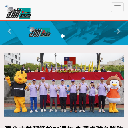
蹦
T
新
o
聞
g
P
N
g
r
e
l
e
x
e
n
v
t
a
i
v
o
i
g
u
a
s
t
i
o
n