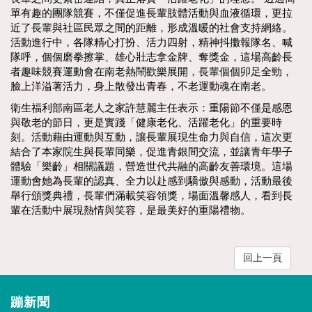
單有趣的團隊競賽，不僅促進長輩肢體活動與血液循環，更拉
近了長輩與社區民眾之間的距離，形成溫暖的社會支持網絡。
活動進行中，各隊精心打扮、活力四射，精神抖擻報隊名、喊
隊呼，個個磨拳擦掌、雄心壯志拿金牌、奪獎金，這場高齡長
者趣味競賽運動會在南老熱鬧歡樂展開，長輩個個卯足全勁，
臉上洋溢著活力，身上散發出青春，不老運動魂在南老。
衛生福利部南區老人之家許慧麗主任表示：重陽節不僅是感恩
與敬老的節日，更是實踐「健康老化、活躍老化」的重要時
刻。活動藉由運動與互動，讓長輩展現生命力與自信，這次更
結合了本家院生與長輩同樂，促進青銀間交流，並讓青年學子
體驗「樂齡」相關議題，營造世代共融的高齡友善環境。這場
運動會她為長輩的認真、全力以赴感到驕傲與感動，活動最後
舉行頒獎典禮，長輩們滿載笑容領獎，場面溫馨感人，看到長
輩在活動中展現熱情與笑容，是最美好的重陽禮物。
回上一頁
蹦新聞