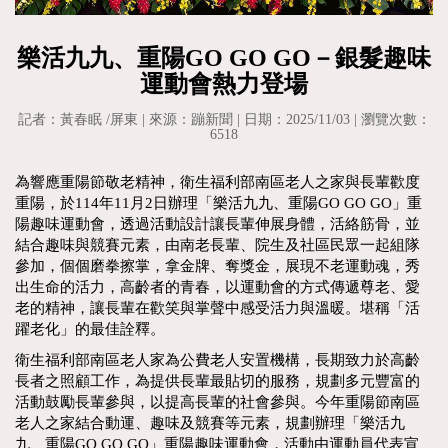
樂活九九、重陽GO GO GO－銀髮趣味
運動會熱力登場
記者：黃春眠 /屏東 | 來源：蹦新聞 | 日期：2025/11/03 | 瀏覽次數：
6518
為響應重陽節敬老精神，衛生福利部南區老人之家與長輩歡度
重陽，於114年11月2日辦理「樂活九九、重陽GO GO GO」重
陽趣味運動會，透過活動設計讓長輩伸展身體，活絡筋骨，並
結合趣味與競賽元素，由南老長輩、院生及社區民眾一起組隊
參加，個個磨拳擦掌，拿金牌、奪獎金，展現不老運動魂，秀
出生命的活力，高齡者的青春，以運動會的方式傳遞尊老、愛
老的精神，讓長輩在歡笑與掌聲中感受活力與溫暖。堪稱「活
躍老化」的最佳詮釋。
衛生福利部南區老人家為公費老人安置機構，長期致力於高齡
長者之照顧工作，為提供長輩最貼切的服務，規劃多元豐富的
活動鼓勵長輩參與，以提高長輩的社會參與。今年重陽節南區
老人之家結合動運、趣味及競賽等元素，規劃辦理「樂活九
九、重陽GO GO GO」重陽趣味運動會，活動由運動員代表宣