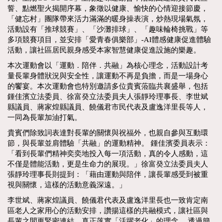
誓、點燃聖火揭開序幕，象徵以健康、愉快的心情迎接節慶，
「健忘村」團隊帶來活力滿滿的暖身操表演，炒熱現場氣氛，
活動設有「推球競賽」、「沙灘排球」、「趣味輪椅挑戰」等
多項競賽項目，並安排「愛青春俱樂部」-AI體感健康促進體驗
活動，讓社區居民親身感受本家智慧健康促進設施的樂趣。
本次運動會以「運動．陪伴．共融」為核心理念，活動設計考
量長輩身體狀況與安全性，讓運動不再是負擔，而是一場身心
的饗宴。本次運動會也特別邀請多位貴賓蒞臨共襄盛舉，包括
鍾佳濱立法委員、徐富癸立法委員夫人張靜玲理事長、李世斌
縣議員、蔣家煌縣議員、饒儀君市民代表及盧逸洋里長等人，
一同為長輩加油打氣。
貴賓們除致詞表達對長輩的關懷與祝福外，也親自參與互動環
節，與長輩並肩體驗「共融」的運動精神。 鍾佳濱委員表示：
「看到長輩們精神奕奕地投入每一項活動，真的令人感動，這
不僅是體能活動，更是生命力的展現。」徐富癸立法委員夫人
張靜玲理事長則提到：「藉由運動與陪伴，讓長輩感受到被重
視與關懷，這樣的活動意義深遠。」
李世斌、蔣家煌議員、饒儀君代表及盧逸洋里長也一致肯定南
區老人之家用心的活動安排，讚揚這樣的共融模式，讓社區與
長輩之間更緊密連結，真正落實「活躍老化」的理念。 透過簡