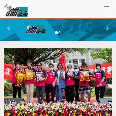
蹦
T
新
o
聞
g
P
N
g
r
e
l
e
x
e
n
v
t
a
i
v
o
i
g
u
a
s
t
i
o
n