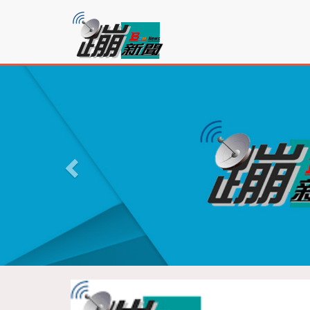
蹦
新
聞
P
r
e
v
i
o
u
s