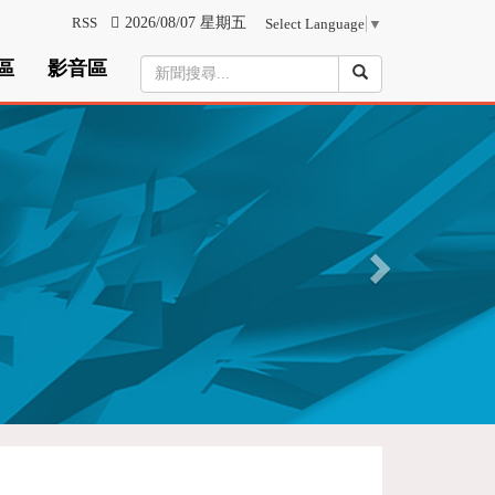
RSS
2026/08/07 星期五
Select Language
▼
區
影音區
N
e
x
t