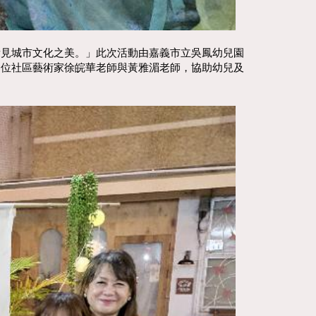
看見城市文化之美。」此次活動由嘉義市立吳鳳幼兒園
兩位社區藝術家徐皖華老師與黃雅湄老師，協助幼兒及