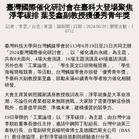
臺灣國際催化研討會在臺科大登場聚焦
淨零碳排 葉旻鑫副教授獲優秀青年獎
記者：李雲／台北 | 來源：蹦新聞 | 日期：2024/06/20 | 瀏覽次數：1
6711
臺灣科技大學與台灣觸媒學會於113年6月19日至21日共同主辦
「2024臺灣國際催化研討會」，以「催化邁向永續」為主題，
共有8大面向、4場大會演講、16場主題演講及49場邀請演講。
另外也有「工業論壇」、「學生英文口頭簡報競賽」、「學生
海報簡報競賽」等活動。台灣觸媒學會亦頒發「優秀青年獎」
予臺科大副教授葉旻鑫，鼓勵未滿40歲青年學者致力催化相關
研發。
大會主席黃炳照國家講座教授致詞表示，淨零就像是大革命浪
潮，不論任何產業都迎來無限挑戰，大家除了需要理解這份挑
戰外，也要盡早洞悉、準備未來，建構優質的競爭力。
19日舉辦的「工業論壇」以「淨零碳排」為主題，由台灣中油
李順欽董事長擔任主持，邀請中鋼郭丁彰組長、台灣中油黃三
泰執行長、台電副研究員楊明偉博士及德國巴斯夫公司（BAS
F）蔡佳偉協理，針對淨零碳排規劃與經驗進行分享。