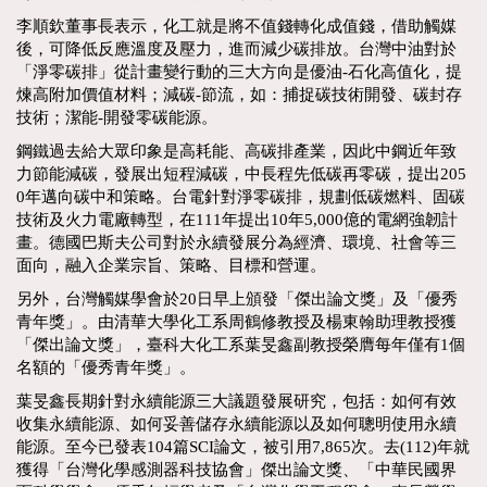
李順欽董事長表示，化工就是將不值錢轉化成值錢，借助觸媒
後，可降低反應溫度及壓力，進而減少碳排放。台灣中油對於
「淨零碳排」從計畫變行動的三大方向是優油-石化高值化，提
煉高附加價值材料；減碳-節流，如：捕捉碳技術開發、碳封存
技術；潔能-開發零碳能源。
鋼鐵過去給大眾印象是高耗能、高碳排產業，因此中鋼近年致
力節能減碳，發展出短程減碳，中長程先低碳再零碳，提出205
0年邁向碳中和策略。台電針對淨零碳排，規劃低碳燃料、固碳
技術及火力電廠轉型，在111年提出10年5,000億的電網強韌計
畫。德國巴斯夫公司對於永續發展分為經濟、環境、社會等三
面向，融入企業宗旨、策略、目標和營運。
另外，台灣觸媒學會於20日早上頒發「傑出論文獎」及「優秀
青年獎」。由清華大學化工系周鶴修教授及楊東翰助理教授獲
「傑出論文獎」，臺科大化工系葉旻鑫副教授榮膺每年僅有1個
名額的「優秀青年獎」。
葉旻鑫長期針對永續能源三大議題發展研究，包括：如何有效
收集永續能源、如何妥善儲存永續能源以及如何聰明使用永續
能源。至今已發表104篇SCI論文，被引用7,865次。去(112)年就
獲得「台灣化學感測器科技協會」傑出論文獎、「中華民國界