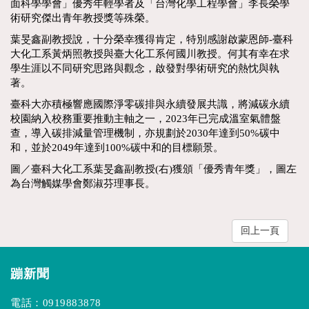
面科學學會」優秀年輕學者及「台灣化學工程學會」李長榮學
術研究傑出青年教授獎等殊榮。
葉旻鑫副教授說，十分榮幸獲得肯定，特別感謝啟蒙恩師-臺科
大化工系黃炳照教授與臺大化工系何國川教授。何其有幸在求
學生涯以不同研究思路與觀念，啟發對學術研究的熱忱與執
著。
臺科大亦積極響應國際淨零碳排與永續發展共識，將減碳永續
校園納入校務重要推動主軸之一，2023年已完成溫室氣體盤
查，導入碳排減量管理機制，亦規劃於2030年達到50%碳中
和，並於2049年達到100%碳中和的目標願景。
圖／臺科大化工系葉旻鑫副教授(右)獲頒「優秀青年獎」，圖左
為台灣觸媒學會鄭淑芬理事長。
回上一頁
蹦新聞
電話：
0919883878