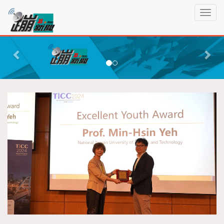
蹦
T
新
o
聞
g
P
N
g
r
e
l
e
x
e
n
v
t
a
i
v
o
i
g
u
a
s
t
i
o
n