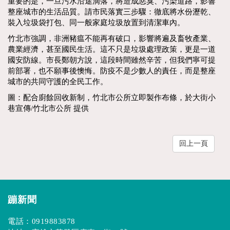
重要的是，一旦污水沿途滴落，將造成惡臭、污染道路，影響
整座城市的生活品質。請市民落實三步驟：徹底將水份瀝乾、
裝入垃圾袋打包、同一般家庭垃圾放置到清潔車內。
竹北市強調，非洲豬瘟不能再有破口，影響將遍及畜牧產業、
農業經濟，甚至國民生活。這不只是垃圾處理政策，更是一道
國安防線。市長鄭朝方說，這段時間雖然辛苦，但我們寧可提
前部署，也不願事後懊悔。防疫不是少數人的責任，而是整座
城市的共同守護的全民工作。
圖：配合廚餘回收新制，竹北市公所立即製作布條，於大街小
巷宣傳/竹北市公所 提供
回上一頁
蹦新聞
電話：
0919883878