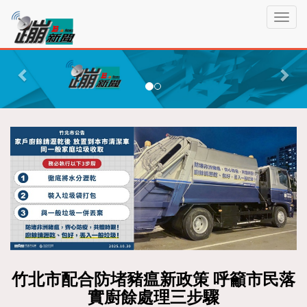
蹦
T
新
o
聞
g
P
N
g
r
e
l
e
x
e
n
v
t
a
i
v
o
i
g
u
a
s
t
i
o
n
竹北市配合防堵豬瘟新政策 呼籲市民落
實廚餘處理三步驟