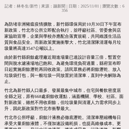
記者：林冬生/新竹 | 來源：蹦新聞 | 日期：2025/11/01 | 瀏覽次數：6
356
為防堵非洲豬瘟疫情擴散，新竹縣環保局於10月30日下午宣布
新政策，竹北市公所立即配合執行，並呼籲社區、管委會與店
家協助宣導，企業與學校亦應配合落實規範，共同維護生活品
質與食品安全。而新政策實施衝擊大，竹北清潔隊清運每月垃
圾量將高達3547公噸以上。
由於新竹縣廚餘處理廠近期進場量已達設計容量三倍，暫置空
間與脫水濾液場地已飽和。為避免環境負荷過重，縣府宣布即
日起實施廚餘瀝乾再回收政策。請民眾務必將廚餘瀝乾、放入
垃圾袋打包，與一般垃圾一同放置於清潔車，直到中央解除為
止。
竹北為新竹縣人口最多、發展最集中城市，住宅與餐飲密度居
全縣之冠，原有668處廚餘收運點，涵蓋機關、學校、社區。面
對新政策，雖然不用收廚餘，但垃圾量與清運人力需求同步上
升，因此新政策對竹北市衝擊最大。
竹北市公所呼籲，廚餘汁液務必徹底瀝乾。清潔車壓縮機每日
承受大量廚餘液體，不僅加速設備耗損，也提高維修成本。更