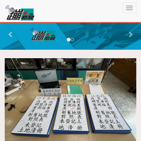
蹦
T
新
o
聞
g
P
N
g
r
e
l
e
x
e
n
v
t
a
i
v
o
i
g
u
a
s
t
i
o
n