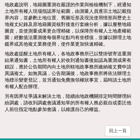
地政處說明，地籍圖重測在嚴謹的作業與檢核機制下，經通知
土地所有權人現場指認界址範圍，由測量人員逐宗土地記載指
界內容，並參酌土地位置、舊圖坵形及現況使用情形與歷史土
地複丈紀錄及原地籍圖資核對後進行套繪分析，據以釐整地籍
圖資，並使測量成果更合理精確，以保障所有權人土地產權範
圍；經數值法重測後每個界址點均有坐標值，並據以辦理土地
鑑界或其他複丈業務使用，使作業更加快速精確。
地政處提醒土地所有權人，各地政事務所已以雙掛號寄送重測
結果通知書，土地所有權人於收到通知書後如認為重測成果有
錯誤，應於公告期間內向土地所轄地政事務所繳納複丈費申請
異議複丈。如無異議，公告期滿後，地政事務所將依法辦理土
地標示變更登記，並另通知免費換領權狀事宜，屆時請土地所
有權人配合辦理。
另有因界址爭議未解決土地，陸續由地政機關排定時間辦理糾
紛調處，請收到調處會議通知單的所有權人務必親自或委託他
人前往指定地點參加會議，以維護自己的權益。
回上一頁