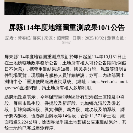
屏縣114年度地籍圖重測成果10/1公告
記者：黃春眠/ 屏東 | 來源：蹦新聞 | 日期：2025/10/02 | 瀏覽次數：
9267
屏東縣114年度地籍圖重測成果訂於即日起至114年10月31日止
在土地所轄地政事務所公告，土地所有權人可於公告期間(例假
日不休息) ，攜帶重測結果通知書、國民身分證、私章等證明文
件到場閱覽，現場將有服務人員詳細解說，亦可上內政部國土
測繪中心「重測便民服務查詢系統」(網址：https://cris-nlsc.moi.
gov.tw/)直接閱覽，請土地所有權人多加利用。
縣府地政處表示，今年辦理重測地區計有里港鄉土庫段及中崙
段、屏東市民生段、香揚段及新屏段、九如鄉九清段及耆老
段、新埤鄉新埤段、糞箕湖段、新力段、建功段及餉潭段、獅
子鄉內獅段、恆春鎮山腳段等14個段，合計11,571筆土地，總
面積逾5,224公頃，除因界址爭議土地暫緩公告重測結果外，其
餘土地均已完成重測程序。