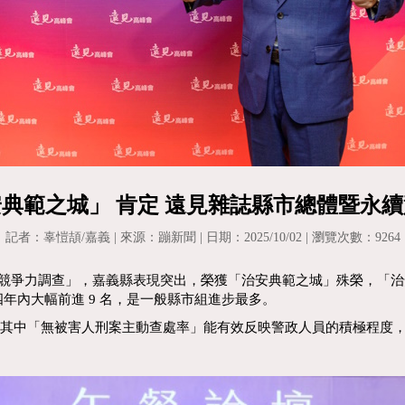
典範之城」 肯定 遠見雜誌縣市總體暨永
記者：辜愷頡/嘉義 | 來源：蹦新聞 | 日期：2025/10/02 | 瀏覽次數：9264
體暨永續競爭力調查」，嘉義縣表現突出，榮獲「治安典範之城」殊榮，
四年內大幅前進 9 名，是一般縣市組進步最多。
，其中「無被害人刑案主動查處率」能有效反映警政人員的積極程度