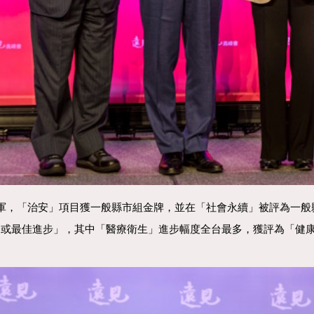
組冠軍，「治安」項目獲一般縣市組金牌，並在「社會永續」被評為一
項名列「第一或最佳進步」，其中「醫療衛生」進步幅度全台最多，獲評為