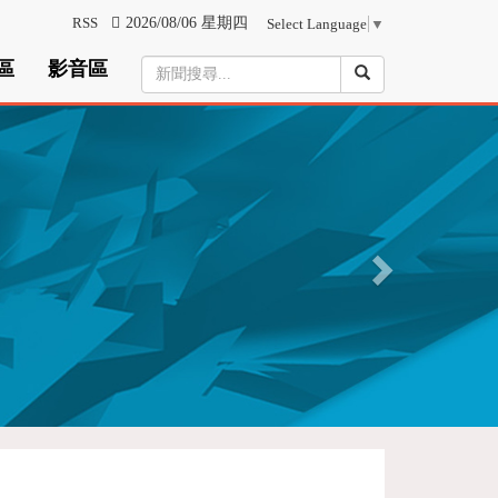
RSS
2026/08/06 星期四
Select Language
▼
區
影音區
N
e
x
t