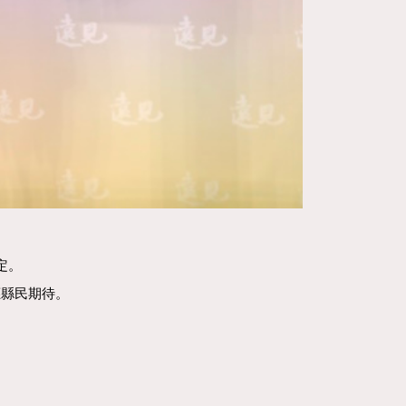
定。
應縣民期待。