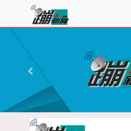
蹦
新
聞
P
r
e
v
i
o
u
s