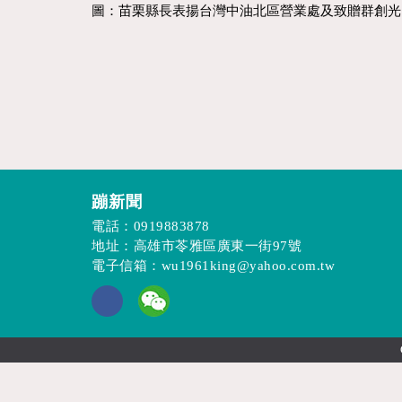
圖：苗栗縣長表揚台灣中油北區營業處及致贈群創光
蹦新聞
電話：
0919883878
地址：高雄市苓雅區廣東一街97號
電子信箱：
wu1961king@yahoo.com.tw