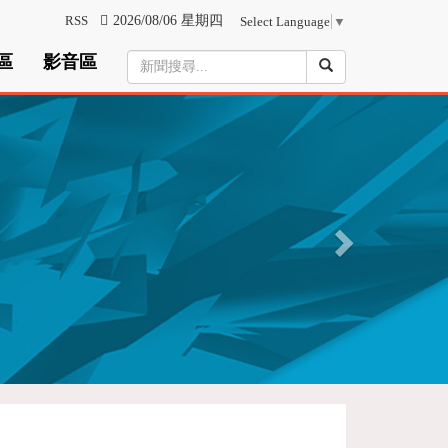
RSS
2026/08/06 星期四
Select Language
▼
區
影音區
N
e
x
t