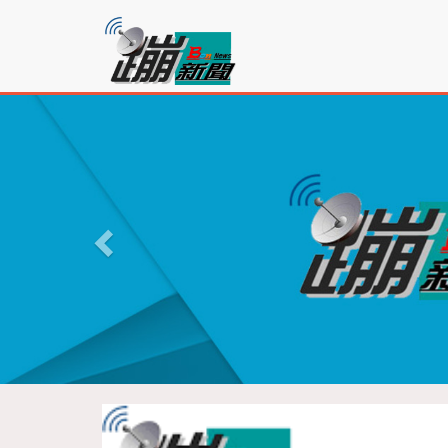
蹦
新
聞
P
r
e
v
i
o
u
s