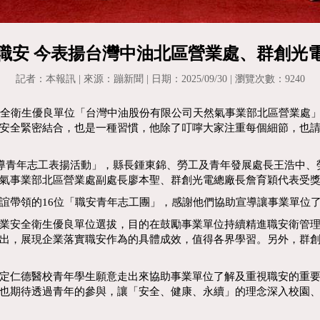
職安 今表揚台灣中油北區營業處、群創光
記者：本報訊 | 來源：蹦新聞 | 日期：2025/09/30 | 瀏覽次數：9240
安全衛生優良單位「台灣中油股份有限公司天然氣事業部北區營業處
安全緊密結合，也是一種習慣，他除了叮嚀大家注重每個細節，也
宣導青年志工表揚活動」，縣長鍾東錦、勞工及青年發展處長王浩中
氣事業部北區營業處副處長廖本聖、群創光電總廠長詹育穎代表受
誼帶領的16位「職安青年志工團」，感謝他們協助宣導讓事業單位
業安全衛生優良單位選拔，目的在鼓勵事業單位持續精進職安衛管
出，展現企業落實職安作為的具體成效，值得各界學習。另外，群
定仁德醫校青年學生願意走出來協助事業單位了解及重視職安的重
也期待透過青年的參與，讓「安全、健康、永續」的理念深入校園