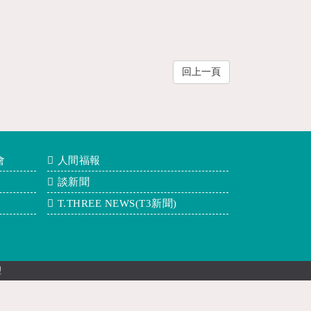
回上一頁
會
人間福報
談新聞
T.THREE NEWS(T3新聞)
理